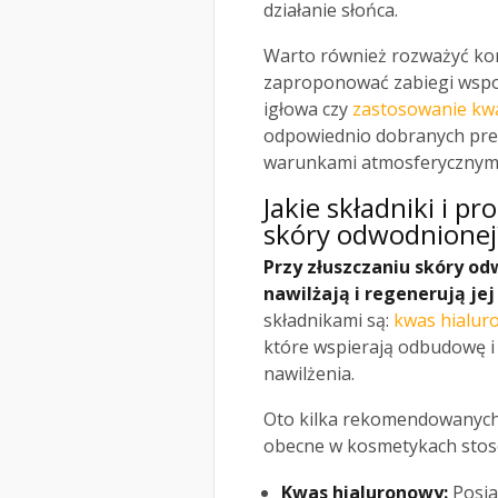
działanie słońca.
Warto również rozważyć kon
zaproponować zabiegi wspom
igłowa czy
zastosowanie kw
odpowiednio dobranych pre
warunkami atmosferycznymi 
Jakie składniki i p
skóry odwodnionej
Przy złuszczaniu skóry od
nawilżają i regenerują jej
składnikami są:
kwas hialur
które wspierają odbudowę 
nawilżenia.
Oto kilka rekomendowanych
obecne w kosmetykach stos
Kwas hialuronowy:
Posia