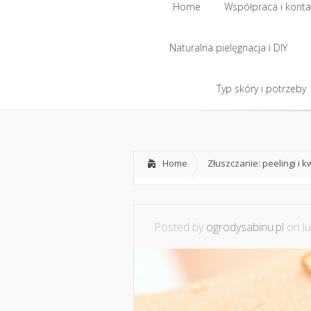
Home
Współpraca i konta
Naturalna pielęgnacja i DIY
Home
Współpraca i konta
Naturalna pielęgnacja i DIY
Typ skóry i potrzeby
Typ skóry i potrzeby
Home
Złuszczanie: peelingi i 
Posted by
ogrodysabinu.pl
on lu