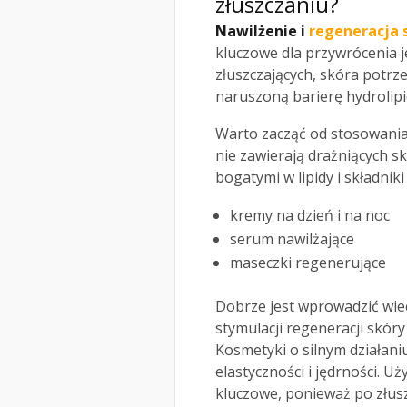
złuszczaniu?
Nawilżenie i
regeneracja 
kluczowe dla przywrócenia 
złuszczających, skóra potrz
naruszoną barierę hydrolip
Warto zacząć od stosowania
nie zawierają drażniących s
bogatymi w lipidy i składniki 
kremy na dzień i na noc
serum nawilżające
maseczki regenerujące
Dobrze jest wprowadzić wie
stymulacji regeneracji skó
Kosmetyki o silnym działani
elastyczności i jędrności. U
kluczowe, ponieważ po złus