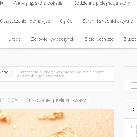
kt
Anti-aging: skóra dojrzała
Codzienna pielęgnacja skóry
kt
Oczyszczanie i demakijaż
Anti-aging: skóra dojrzała
Ogród
Codzienna pielęgnacja skóry
Serum i składniki aktywne
Oczyszczanie i demakijaż
Uroda
Zdrowie i wypoczynek
Ogród
Serum i składniki aktywne
Zioła lecznicze
Złuszcz
Uroda
Zdrowie i wypoczynek
Zioła lecznicze
Złuszcz
kwasy
Złuszczanie skóry odwodnionej: co robić od razu i
jak zapobiegać nawrotom
Sz
t 1, 2026 in
Złuszczanie: peelingi i kwasy
|
Os