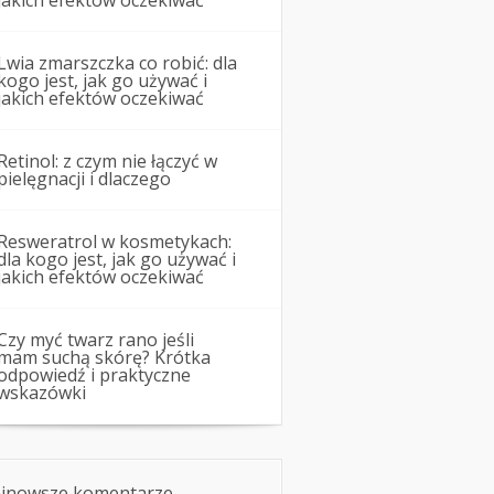
jakich efektów oczekiwać
Lwia zmarszczka co robić: dla
kogo jest, jak go używać i
jakich efektów oczekiwać
Retinol: z czym nie łączyć w
pielęgnacji i dlaczego
Resweratrol w kosmetykach:
dla kogo jest, jak go używać i
jakich efektów oczekiwać
Czy myć twarz rano jeśli
mam suchą skórę? Krótka
odpowiedź i praktyczne
wskazówki
jnowsze komentarze