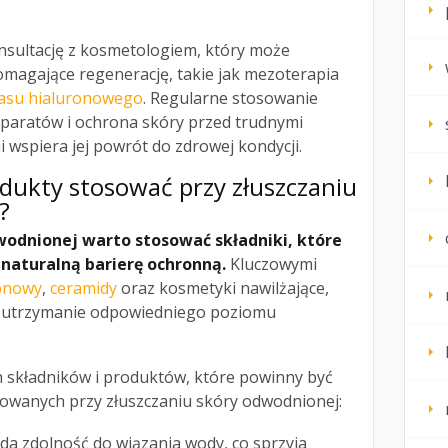
sultację z kosmetologiem, który może
agające regenerację, takie jak mezoterapia
asu hialuronowego
. Regularne stosowanie
paratów i ochrona skóry przed trudnymi
wspiera jej powrót do zdrowej kondycji.
rodukty stosować przy złuszczaniu
?
wodnionej warto stosować składniki, które
 naturalną barierę ochronną.
Kluczowymi
onowy
,
ceramidy
oraz kosmetyki nawilżające,
i utrzymanie odpowiedniego poziomu
 składników i produktów, które powinny być
owanych przy złuszczaniu skóry odwodnionej:
da zdolność do wiązania wody, co sprzyja