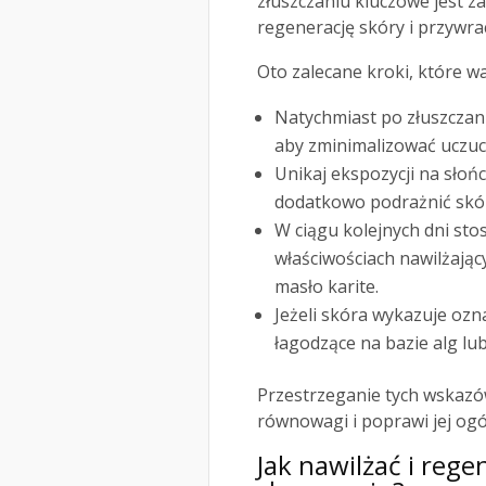
złuszczaniu kluczowe jest 
regenerację skóry i przywrac
Oto zalecane kroki, które w
Natychmiast po złuszczan
aby zminimalizować uczuci
Unikaj ekspozycji na słoń
dodatkowo podrażnić skó
W ciągu kolejnych dni stos
właściwościach nawilżając
masło karite.
Jeżeli skóra wykazuje ozn
łagodzące na bazie alg lu
Przestrzeganie tych wskaz
równowagi i poprawi jej ogó
Jak nawilżać i re