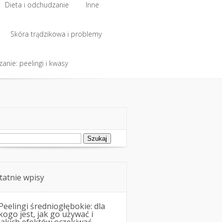
Dieta i odchudzanie
Inne
Dieta i odchudzanie
Skóra trądzikowa i problemy
Inne
anie: peelingi i kwasy
Skóra trądzikowa i problemy
anie: peelingi i kwasy
ukaj:
tatnie wpisy
Peelingi średniogłębokie: dla
kogo jest, jak go używać i