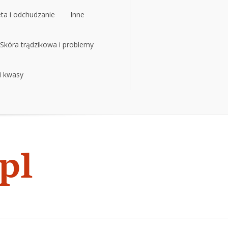
eta i odchudzanie
Inne
eta i odchudzanie
Skóra trądzikowa i problemy
Inne
 i kwasy
Skóra trądzikowa i problemy
 i kwasy