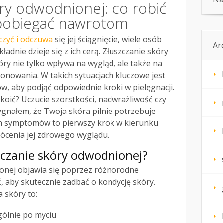
ry odwodnionej: co robić
zapobiegać nawrotom
czyć i odczuwa
się jej ściągnięcie, wiele osób
Ar
ładnie dzieje się z ich cerą. Złuszczanie skóry
ry nie tylko wpływa na wygląd, ale także na
onowania. W takich sytuacjach kluczowe jest
, aby podjąć odpowiednie kroki w pielęgnacji.
koić? Uczucie szorstkości, nadwrażliwość czy
gnałem, że Twoja skóra pilnie potrzebuje
ch symptomów to pierwszy krok w kierunku
rócenia jej zdrowego wyglądu.
zczanie skóry odwodnionej?
nej objawia się poprzez różnorodne
 aby skutecznie zadbać o kondycję skóry.
 skóry to:
ególnie po myciu