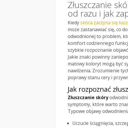
Złuszczanie skó
od razu i jak 
Kiedy
skóra zaczyna się łusz
może zastanawiać się, co dok
odwodnionej to problem, któ
komfort codziennego funkcj
szybkie rozpoznanie objawów
Jakie znaki powinny zaniepo
matowy koloryt mogą być sy
nawilżenia. Zrozumienie ty
poprawy stanu cery i przyw
Jak rozpoznać złus
Złuszczanie skóry
odwodnio
symptomy, które warto znać,
Typowe objawy odwodnienia
Uczucie ściągnięcia, szcz