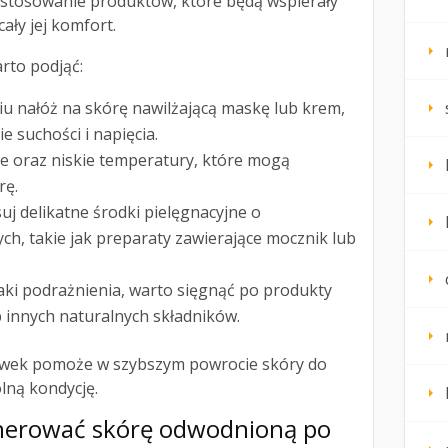
zastosowanie produktów, które będą wspierały
ały jej komfort.
arto podjąć:
iu nałóż na skórę nawilżającą maskę lub krem,
e suchości i napięcia.
ce oraz niskie temperatury, które mogą
rę.
uj delikatne środki pielęgnacyjne o
ych, takie jak preparaty zawierające mocznik lub
aki podrażnienia, warto sięgnąć po produkty
b innych naturalnych składników.
ówek pomoże w szybszym powrocie skóry do
lną kondycję.
generować skórę odwodnioną po