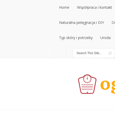
Home
Współpraca i kontakt
Home
Naturalna pielęgnacja i DIY
Współpraca i kontakt
O
Naturalna pielęgnacja i DIY
Typ skóry i potrzeby
Uroda
O
Typ skóry i potrzeby
Uroda