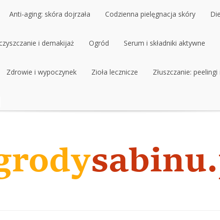
Anti-aging: skóra dojrzała
Codzienna pielęgnacja skóry
Di
czyszczanie i demakijaż
Anti-aging: skóra dojrzała
Ogród
Codzienna pielęgnacja skóry
Serum i składniki aktywne
Di
czyszczanie i demakijaż
Zdrowie i wypoczynek
Ogród
Zioła lecznicze
Serum i składniki aktywne
Złuszczanie: peelingi
Zdrowie i wypoczynek
Zioła lecznicze
Złuszczanie: peelingi