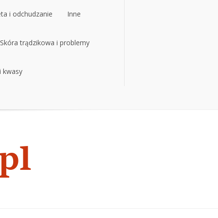
eta i odchudzanie
Inne
eta i odchudzanie
Skóra trądzikowa i problemy
Inne
 i kwasy
Skóra trądzikowa i problemy
 i kwasy