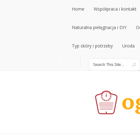
Home
Współpraca i kontakt
Home
Naturalna pielęgnacja i DIY
Współpraca i kontakt
O
Naturalna pielęgnacja i DIY
Typ skóry i potrzeby
Uroda
O
Typ skóry i potrzeby
Uroda