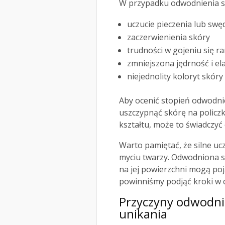
W przypadku odwodnienia sk
uczucie pieczenia lub swę
zaczerwienienia skóry
trudności w gojeniu się r
zmniejszona jędrność i el
niejednolity koloryt skóry
Aby ocenić stopień odwodni
uszczypnąć skórę na policzk
kształtu, może to świadczyć
Warto pamiętać, że silne uc
myciu twarzy. Odwodniona s
na jej powierzchni mogą poj
powinniśmy podjąć kroki w c
Przyczyny odwodnie
unikania