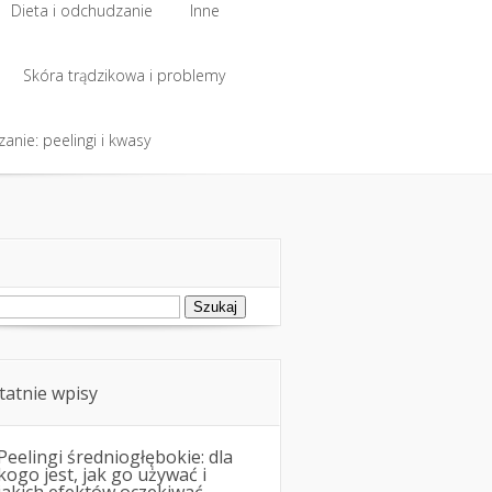
Dieta i odchudzanie
Inne
Dieta i odchudzanie
Skóra trądzikowa i problemy
Inne
anie: peelingi i kwasy
Skóra trądzikowa i problemy
anie: peelingi i kwasy
ukaj:
tatnie wpisy
Peelingi średniogłębokie: dla
kogo jest, jak go używać i