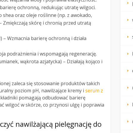
arierę ochronną, redukując utratę wilgoci.
ło shea oraz oleje roślinne (np. z awokado,
– Zmiękczają skórę i chronią przed utratą
) – Wzmacnia barierę ochronną i działa
oja podrażnienia i wspomagają regenerację.
umianek, wąkrota azjatycka) – Działają kojąco i
onej zaleca się stosowanie produktów takich
turalny poziom pH, nawilżające kremy i
serum z
 składniki pomagają odbudować barierę
ć wilgoć w skórze, co przynosi ulgę i poprawia
czyć nawilżającą pielęgnację do