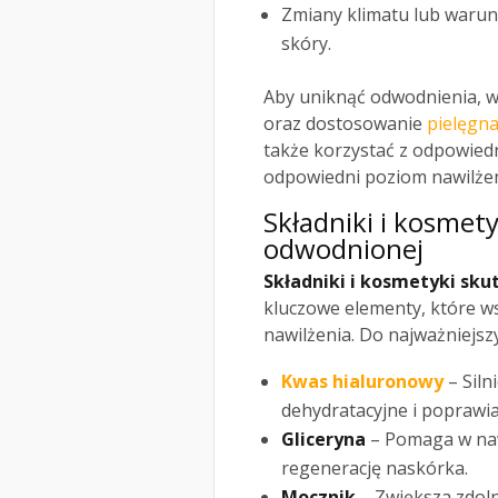
Zmiany klimatu lub waru
skóry.
Aby uniknąć odwodnienia, w
oraz dostosowanie
pielęgna
także korzystać z odpowie
odpowiedni poziom nawilżen
Składniki i kosmet
odwodnionej
Składniki i kosmetyki sk
kluczowe elementy, które 
nawilżenia. Do najważniejsz
Kwas hialuronowy
– Siln
dehydratacyjne i poprawia
Gliceryna
– Pomaga w naw
regenerację naskórka.
Mocznik
– Zwiększa zdoln