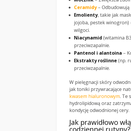
Ceramidy
– Odbudowują b
Emolienty
, takie jak mas
jojoba, pestek winogron) 
wilgoci.
Niacynamid
(witamina B3
przeciwzapalnie.
Pantenol i alantoina
– K
Ekstrakty roślinne
(np. r
przeciwzapalnie.
W pielęgnacji skóry odwodni
jak toniki przywracające na
kwasem hialuronowym
. Te
hydrolipidową oraz zatrzyma
kondycję odwodnionej cery.
Jak prawidłowo włą
codziennej rutyny?