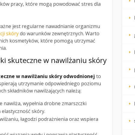
nków pracy, które mogą powodować stres dla
ażne jest regularne nawadnianie organizmu
cji skóry
do warunków zewnętrznych. Warto
dnich kosmetyków, które pomogą utrzymać
ia.
yki skuteczne w
nawilżaniu skóry
uteczne w nawilżaniu skóry odwodnionej
to
wspierają utrzymanie odpowiedniego poziomu
ych składników nawilżających należą:
ie nawilża, wypełnia drobne zmarszczki
 elastyczność skóry.
ilżaniu, łagodzi podrażnienia oraz wspiera
ość wiązania wody i poprawia elastyczność.