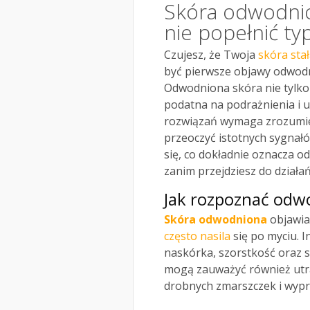
Skóra odwodnion
nie popełnić t
Czujesz, że Twoja
skóra sta
być pierwsze objawy odwodni
Odwodniona skóra nie tylko t
podatna na podrażnienia i 
rozwiązań wymaga zrozumien
przeoczyć istotnych sygnałó
się, co dokładnie oznacza od
zanim przejdziesz do działań
Jak rozpoznać odwo
Skóra odwodniona
objawia 
często nasila
się po myciu. I
naskórka, szorstkość oraz 
mogą zauważyć również utra
drobnych zmarszczek i wyp