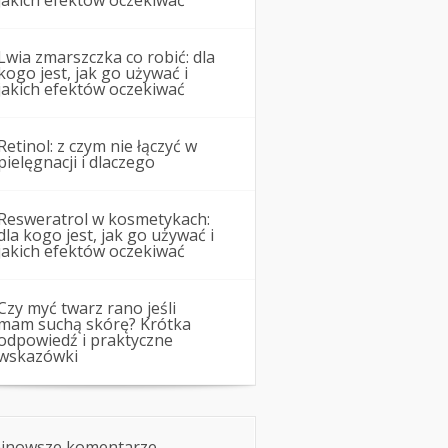
jakich efektów oczekiwać
Lwia zmarszczka co robić: dla
kogo jest, jak go używać i
jakich efektów oczekiwać
Retinol: z czym nie łączyć w
pielęgnacji i dlaczego
Resweratrol w kosmetykach:
dla kogo jest, jak go używać i
jakich efektów oczekiwać
Czy myć twarz rano jeśli
mam suchą skórę? Krótka
odpowiedź i praktyczne
wskazówki
jnowsze komentarze