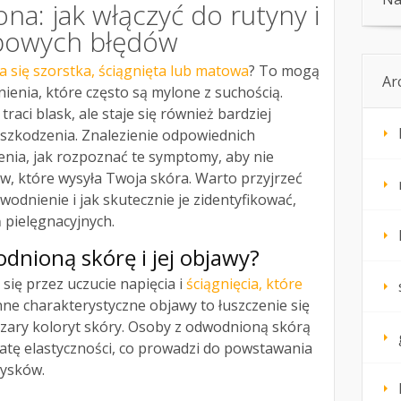
a: jak włączyć do rutyny i
ypowych błędów
ła się szorstka, ściągnięta lub matowa
? To mogą
Ar
enia, które często są mylone z suchością.
raci blask, ale staje się również bardziej
uszkodzenia. Znalezienie odpowiednich
ia, jak rozpoznać te symptomy, aby nie
w, które wysyła Twoja skóra. Warto przyjrzeć
wodnienie i jak skutecznie je zidentyfikować,
 pielęgnacyjnych.
dnioną skórę i jej objawy?
się przez uczucie napięcia i
ściągnięcia, które
nne charakterystyczne objawy to łuszczenie się
szary koloryt skóry. Osoby z odwodnioną skórą
tę elastyczności, co prowadzi do powstawania
rysków.