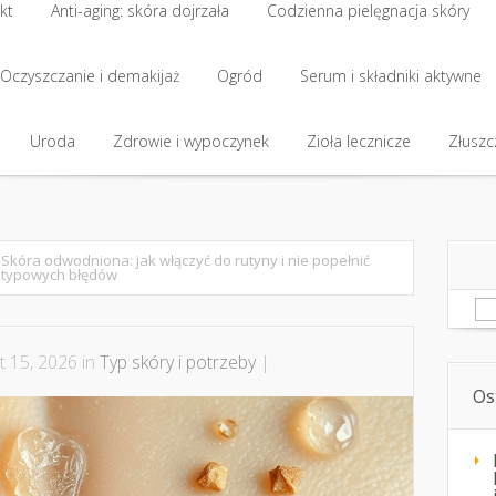
kt
Anti-aging: skóra dojrzała
Codzienna pielęgnacja skóry
kt
Oczyszczanie i demakijaż
Anti-aging: skóra dojrzała
Ogród
Codzienna pielęgnacja skóry
Serum i składniki aktywne
Oczyszczanie i demakijaż
Uroda
Zdrowie i wypoczynek
Ogród
Serum i składniki aktywne
Zioła lecznicze
Złuszcz
Uroda
Zdrowie i wypoczynek
Zioła lecznicze
Złuszcz
Skóra odwodniona: jak włączyć do rutyny i nie popełnić
typowych błędów
Sz
t 15, 2026 in
Typ skóry i potrzeby
|
Os