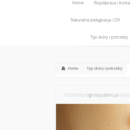
Home
Współpraca i konta
Naturalna pielęgnacja i DIY
Home
Współpraca i konta
Naturalna pielęgnacja i DIY
Typ skóry i potrzeby
Typ skóry i potrzeby
Home
Typ skóry i potrzeby
Posted by
ogrodysabinu.pl
on lu