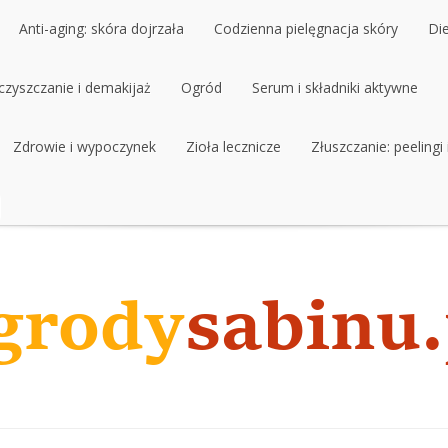
Anti-aging: skóra dojrzała
Codzienna pielęgnacja skóry
Di
czyszczanie i demakijaż
Anti-aging: skóra dojrzała
Ogród
Codzienna pielęgnacja skóry
Serum i składniki aktywne
Di
czyszczanie i demakijaż
Zdrowie i wypoczynek
Ogród
Zioła lecznicze
Serum i składniki aktywne
Złuszczanie: peelingi
Zdrowie i wypoczynek
Zioła lecznicze
Złuszczanie: peelingi