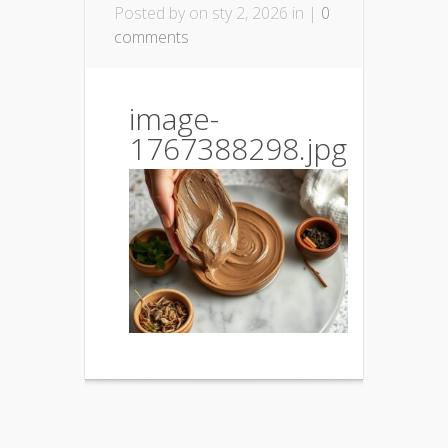
Posted by
on sty 2, 2026 in |
0
comments
image-
1767388298.jpg