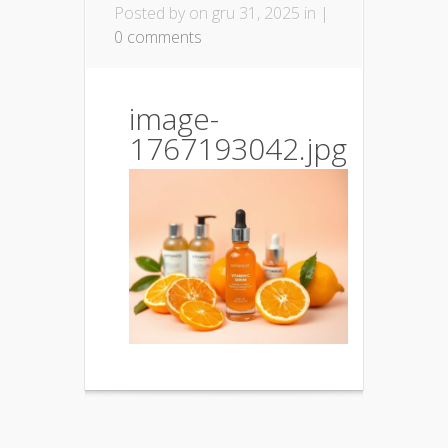
Posted by
on gru 31, 2025 in |
0 comments
image-
1767193042.jpg