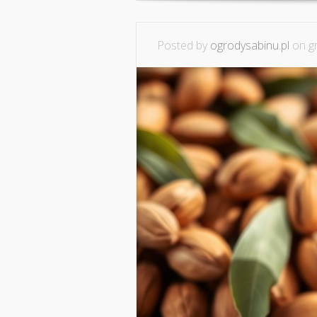
Posted by
ogrodysabinu.pl
on gr