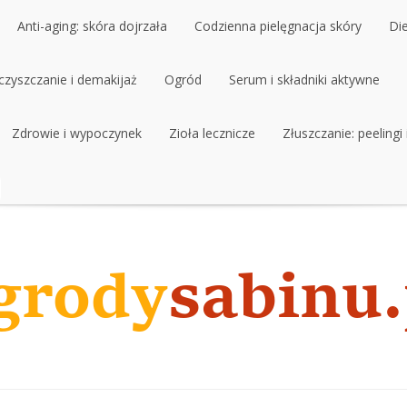
Anti-aging: skóra dojrzała
Codzienna pielęgnacja skóry
Di
czyszczanie i demakijaż
Anti-aging: skóra dojrzała
Ogród
Codzienna pielęgnacja skóry
Serum i składniki aktywne
Di
czyszczanie i demakijaż
Zdrowie i wypoczynek
Ogród
Zioła lecznicze
Serum i składniki aktywne
Złuszczanie: peelingi
Zdrowie i wypoczynek
Zioła lecznicze
Złuszczanie: peelingi