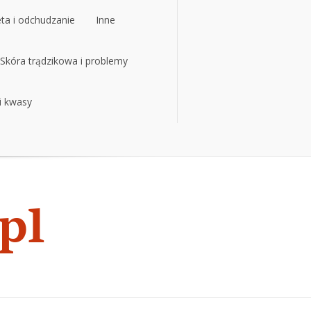
eta i odchudzanie
Inne
eta i odchudzanie
Skóra trądzikowa i problemy
Inne
 i kwasy
Skóra trądzikowa i problemy
 i kwasy