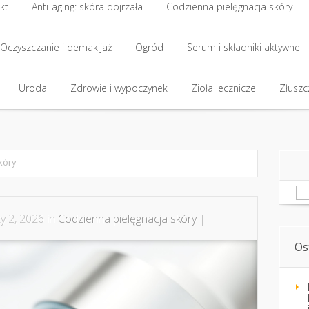
kt
Anti-aging: skóra dojrzała
Codzienna pielęgnacja skóry
kt
Oczyszczanie i demakijaż
Anti-aging: skóra dojrzała
Ogród
Codzienna pielęgnacja skóry
Serum i składniki aktywne
Oczyszczanie i demakijaż
Uroda
Zdrowie i wypoczynek
Ogród
Serum i składniki aktywne
Zioła lecznicze
Złuszcz
Uroda
Zdrowie i wypoczynek
Zioła lecznicze
Złuszcz
kóry
Sz
y 2, 2026 in
Codzienna pielęgnacja skóry
|
Os