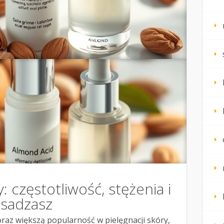
 częstotliwość, stężenia i
esadzasz
az większą popularność w pielęgnacji skóry,