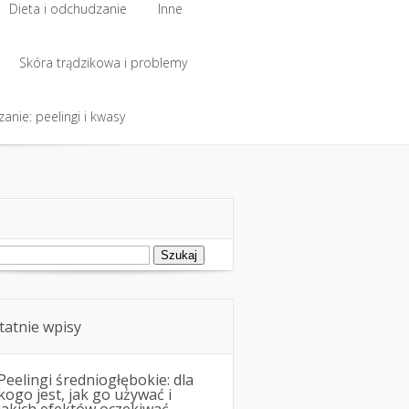
Dieta i odchudzanie
Inne
Dieta i odchudzanie
Skóra trądzikowa i problemy
Inne
anie: peelingi i kwasy
Skóra trądzikowa i problemy
anie: peelingi i kwasy
ukaj:
tatnie wpisy
Peelingi średniogłębokie: dla
kogo jest, jak go używać i