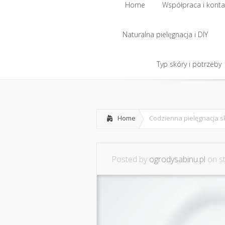
Home
Współpraca i konta
Naturalna pielęgnacja i DIY
Home
Współpraca i konta
Naturalna pielęgnacja i DIY
Typ skóry i potrzeby
Typ skóry i potrzeby
Home
Codzienna pielęgnacja s
Posted by
ogrodysabinu.pl
on st