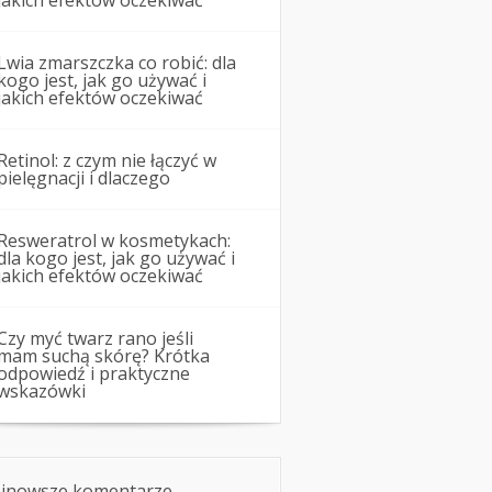
jakich efektów oczekiwać
Lwia zmarszczka co robić: dla
kogo jest, jak go używać i
jakich efektów oczekiwać
Retinol: z czym nie łączyć w
pielęgnacji i dlaczego
Resweratrol w kosmetykach:
dla kogo jest, jak go używać i
jakich efektów oczekiwać
Czy myć twarz rano jeśli
mam suchą skórę? Krótka
odpowiedź i praktyczne
wskazówki
jnowsze komentarze