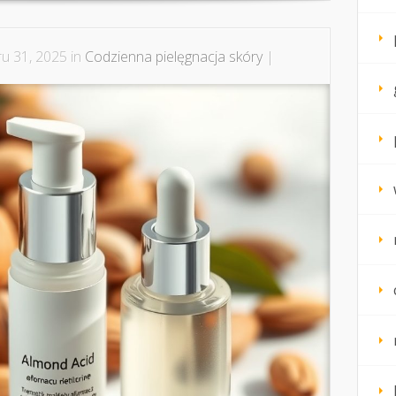
u 31, 2025 in
Codzienna pielęgnacja skóry
|