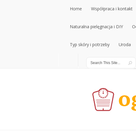
Home
Współpraca i kontakt
Home
Naturalna pielęgnacja i DIY
Współpraca i kontakt
O
Naturalna pielęgnacja i DIY
Typ skóry i potrzeby
Uroda
O
Typ skóry i potrzeby
Uroda