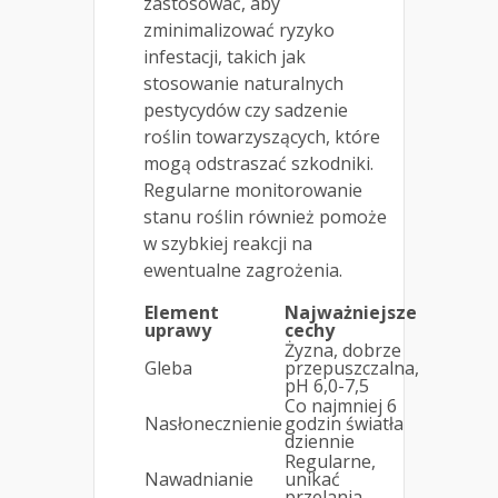
zastosować, aby
zminimalizować ryzyko
infestacji, takich jak
stosowanie naturalnych
pestycydów czy sadzenie
roślin towarzyszących, które
mogą odstraszać szkodniki.
Regularne monitorowanie
stanu roślin również pomoże
w szybkiej reakcji na
ewentualne zagrożenia.
Element
Najważniejsze
uprawy
cechy
Żyzna, dobrze
Gleba
przepuszczalna,
pH 6,0-7,5
Co najmniej 6
Nasłonecznienie
godzin światła
dziennie
Regularne,
Nawadnianie
unikać
przelania