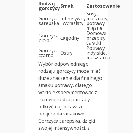
Rodzaj
Smak
Zastosowanie
gorczycy
Sosy,
Gorczyca
Intensywny
marynaty,
sarepska
i wyrazisty
potrawy
mięsne
Domowe
Gorczyca
Łagodny
przepisy,
biała
sałatki
Potrawy
Gorczyca
Ostry
indyjskie,
czarna
musztarda
Wybór odpowiedniego
rodzaju gorczycy może mieć
duże znaczenie dla finalnego
smaku potrawy, dlatego
warto eksperymentować z
różnymi rodzajami, aby
odkryć najciekawsze
połączenia smakowe.
Gorczyca sarepska, dzięki
swojej intensywności, z