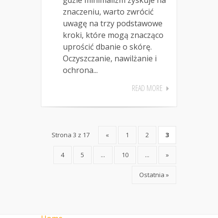
znaczeniu, warto zwrócić
uwagę na trzy podstawowe
kroki, które mogą znacząco
uprościć dbanie o skórę.
Oczyszczanie, nawilżanie i
ochrona...
READ MORE
Strona 3 z 17
«
1
2
3
4
5
...
10
...
»
Ostatnia »