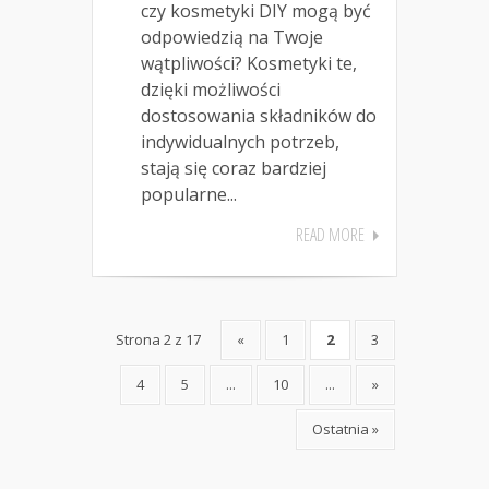
czy kosmetyki DIY mogą być
odpowiedzią na Twoje
wątpliwości? Kosmetyki te,
dzięki możliwości
dostosowania składników do
indywidualnych potrzeb,
stają się coraz bardziej
popularne...
READ MORE
Strona 2 z 17
«
1
2
3
4
5
...
10
...
»
Ostatnia »