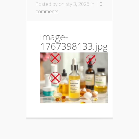
Posted by
on sty 3, 2026 in |
0
comments
image-
1767398133.jpg