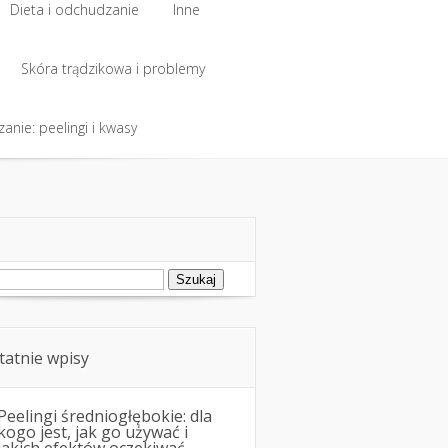
Dieta i odchudzanie
Inne
Dieta i odchudzanie
Skóra trądzikowa i problemy
Inne
anie: peelingi i kwasy
Skóra trądzikowa i problemy
anie: peelingi i kwasy
ukaj:
tatnie wpisy
Peelingi średniogłębokie: dla
kogo jest, jak go używać i