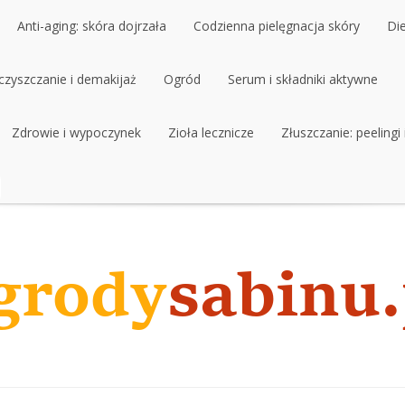
Anti-aging: skóra dojrzała
Codzienna pielęgnacja skóry
Di
czyszczanie i demakijaż
Anti-aging: skóra dojrzała
Ogród
Codzienna pielęgnacja skóry
Serum i składniki aktywne
Di
czyszczanie i demakijaż
Zdrowie i wypoczynek
Ogród
Zioła lecznicze
Serum i składniki aktywne
Złuszczanie: peelingi
Zdrowie i wypoczynek
Zioła lecznicze
Złuszczanie: peelingi