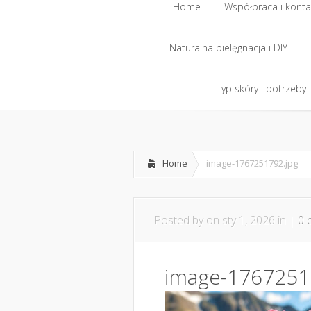
Home
Współpraca i konta
Naturalna pielęgnacja i DIY
Home
Współpraca i konta
Naturalna pielęgnacja i DIY
Typ skóry i potrzeby
Typ skóry i potrzeby
Home
image-1767251792.jpg
Posted by
on sty 1, 2026 in |
0 
image-1767251