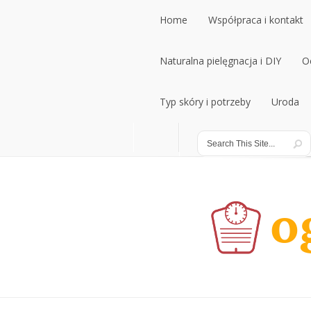
Home
Współpraca i kontakt
Home
Naturalna pielęgnacja i DIY
Współpraca i kontakt
O
Naturalna pielęgnacja i DIY
Typ skóry i potrzeby
Uroda
O
Typ skóry i potrzeby
Uroda