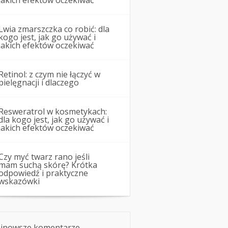
jakich efektów oczekiwać
Lwia zmarszczka co robić: dla
kogo jest, jak go używać i
jakich efektów oczekiwać
Retinol: z czym nie łączyć w
pielęgnacji i dlaczego
Resweratrol w kosmetykach:
dla kogo jest, jak go używać i
jakich efektów oczekiwać
Czy myć twarz rano jeśli
mam suchą skórę? Krótka
odpowiedź i praktyczne
wskazówki
jnowsze komentarze