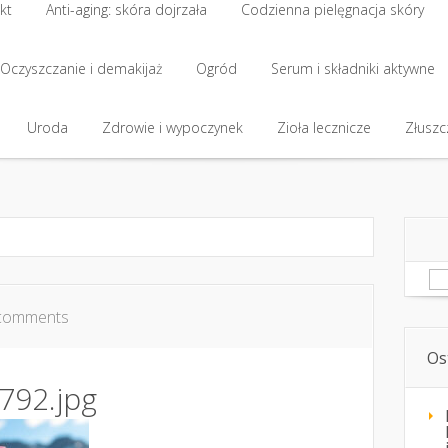
kt
Anti-aging: skóra dojrzała
Codzienna pielęgnacja skóry
kt
Oczyszczanie i demakijaż
Anti-aging: skóra dojrzała
Ogród
Codzienna pielęgnacja skóry
Serum i składniki aktywne
Oczyszczanie i demakijaż
Uroda
Zdrowie i wypoczynek
Ogród
Serum i składniki aktywne
Zioła lecznicze
Złuszcz
Uroda
Zdrowie i wypoczynek
Zioła lecznicze
Złuszcz
Sz
comments
Os
792.jpg