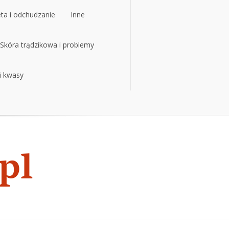
eta i odchudzanie
Inne
eta i odchudzanie
Skóra trądzikowa i problemy
Inne
 i kwasy
Skóra trądzikowa i problemy
 i kwasy