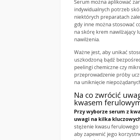
Serum można aplikować zaró
indywidualnych potrzeb skór
niektórych preparatach zale
gdy inne można stosować co
na skórę krem nawilżający 
nawilżenia.
Ważne jest, aby unikać sto
uszkodzoną bądź bezpośredn
peelingi chemiczne czy mik
przeprowadzenie próby uczu
na uniknięcie niepożądanych
Na co zwrócić uwa
kwasem ferulowy
Przy wyborze serum z kw
uwagi na kilka kluczowyc
stężenie kwasu ferulowego 
aby zapewnić jego korzystne