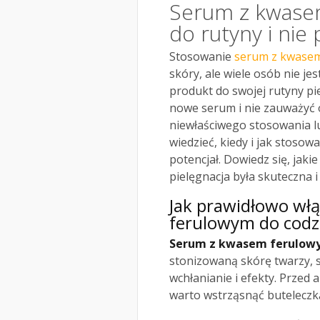
Serum z kwasem
do rutyny i nie
Stosowanie
serum z kwasem
skóry, ale wiele osób nie je
produkt do swojej rutyny pie
nowe serum i nie zauważyć
niewłaściwego stosowania lu
wiedzieć, kiedy i jak stoso
potencjał. Dowiedz się, jak
pielęgnacja była skuteczna i
Jak prawidłowo wł
ferulowym do codzi
Serum z kwasem ferulow
stonizowaną skórę twarzy, s
wchłanianie i efekty. Przed
warto wstrząsnąć buteleczką