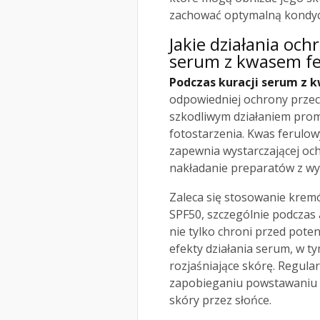
zachować optymalną kondyc
Jakie działania oc
serum z kwasem f
Podczas kuracji serum z
odpowiedniej ochrony przec
szkodliwym działaniem prom
fotostarzenia. Kwas ferulowy
zapewnia wystarczającej och
nakładanie preparatów z wy
Zaleca się stosowanie krem
SPF50, szczególnie podczas 
nie tylko chroni przed pote
efekty działania serum, w t
rozjaśniające skórę. Regul
zapobieganiu powstawaniu 
skóry przez słońce.