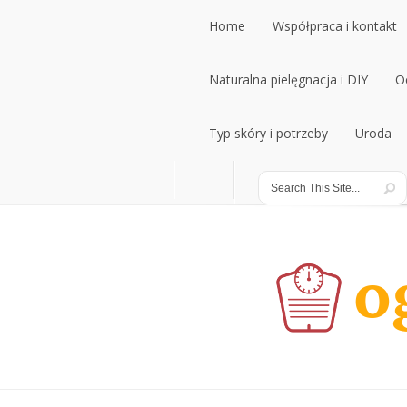
Home
Współpraca i kontakt
Home
Naturalna pielęgnacja i DIY
Współpraca i kontakt
O
Naturalna pielęgnacja i DIY
Typ skóry i potrzeby
Uroda
O
Typ skóry i potrzeby
Uroda