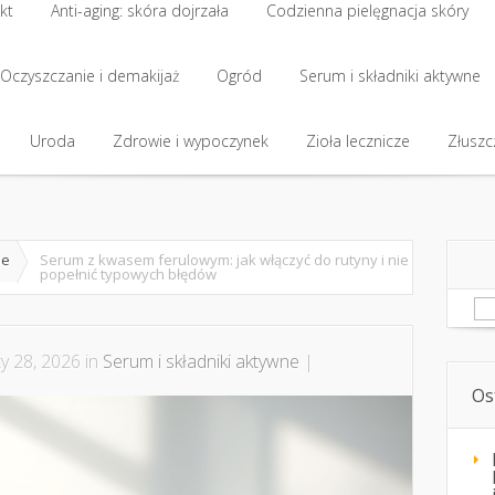
kt
Anti-aging: skóra dojrzała
Codzienna pielęgnacja skóry
kt
Oczyszczanie i demakijaż
Anti-aging: skóra dojrzała
Ogród
Codzienna pielęgnacja skóry
Serum i składniki aktywne
Oczyszczanie i demakijaż
Uroda
Zdrowie i wypoczynek
Ogród
Serum i składniki aktywne
Zioła lecznicze
Złuszcz
Uroda
Zdrowie i wypoczynek
Zioła lecznicze
Złuszcz
ne
Serum z kwasem ferulowym: jak włączyć do rutyny i nie
popełnić typowych błędów
Sz
y 28, 2026 in
Serum i składniki aktywne
|
Os