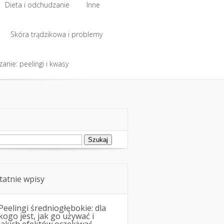
Dieta i odchudzanie
Inne
Dieta i odchudzanie
Skóra trądzikowa i problemy
Inne
anie: peelingi i kwasy
Skóra trądzikowa i problemy
anie: peelingi i kwasy
ukaj:
tatnie wpisy
Peelingi średniogłębokie: dla
kogo jest, jak go używać i