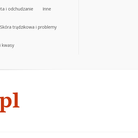
eta i odchudzanie
Inne
eta i odchudzanie
Skóra trądzikowa i problemy
Inne
 i kwasy
Skóra trądzikowa i problemy
 i kwasy