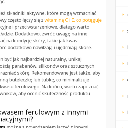
ąć.
eż składniki aktywne, które mogą wzmacniać
wy często łączy się z
witaminą C i E, co potęguje
yjne i przeciwstarzeniowe, dlatego warto
kładzie. Dodatkowo, zwróć uwagę na inne
ać na kondycję skóry, takie jak kwas
óre dodatkowo nawilżają i ujędrniają skórę.
 być jak najbardziej naturalny, unikaj
ścią parabenów, silikonów oraz sztucznych
rażniać skórę. Rekomendowane jest także, aby
ną buteleczkę lub tubkę, co minimalizuje
ć kwasu ferulowego. Na końcu, warto zapoznać
kowników, aby ocenić skuteczność produktu
z kwasem ferulowym z innymi
nacyjnymi?
ym
można z powodzeniem łączyć z innymi