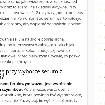
wno rano, jak i wieczorem, w zależności od
y oraz tolerancji na składniki aktywne. Przy
ca się stosowanie 1–2 razy w tygodniu, podczas
dziennie. Po wchłonięciu serum warto nałożyć
lub ochronny, aby wspierać odpowiedni poziom
sowania serum na skórę podrażnioną,
io po intensywnych zabiegach, takich jak
rodermabrazja. Rekomenduje się również
leniowej przed pierwszym użyciem, co pozwoli
 reakcji skórnych.
gę przy wyborze serum z
m?
asem ferulowym ważne jest zwrócenie
h czynników.
Po pierwsze, warto ocenić
w produkcie, które powinno być wystarczające,
 działanie. Zazwyczaj, im wyższe stężenie, tym