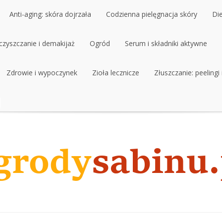
Anti-aging: skóra dojrzała
Codzienna pielęgnacja skóry
Di
czyszczanie i demakijaż
Anti-aging: skóra dojrzała
Ogród
Codzienna pielęgnacja skóry
Serum i składniki aktywne
Di
czyszczanie i demakijaż
Zdrowie i wypoczynek
Ogród
Zioła lecznicze
Serum i składniki aktywne
Złuszczanie: peelingi
Zdrowie i wypoczynek
Zioła lecznicze
Złuszczanie: peelingi