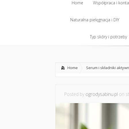
Home
Współpraca i konta
Naturalna pielęgnacja i DIY
Home
Współpraca i konta
Naturalna pielęgnacja i DIY
Typ skóry i potrzeby
Typ skóry i potrzeby
Home
Serum i składniki aktyw
Posted by
ogrodysabinu.pl
on st