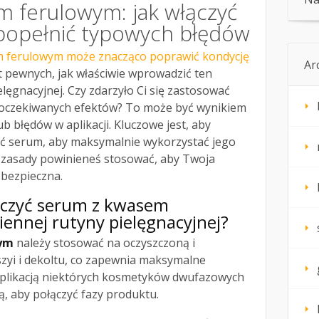
 ferulowym: jak włączyć
 popełnić typowych błędów
 ferulowym może znacząco poprawić kondycję
Ar
st pewnych, jak właściwie wprowadzić ten
lęgnacyjnej. Czy zdarzyło Ci się zastosować
 oczekiwanych efektów? To może być wynikiem
b błędów w aplikacji. Kluczowe jest, aby
wać serum, aby maksymalnie wykorzystać jego
ie zasady powinieneś stosować, aby Twoja
 bezpieczna.
ączyć serum z kwasem
ennej rutyny pielęgnacyjnej?
ym
należy stosować na oczyszczoną i
zyi i dekoltu, co zapewnia maksymalne
 aplikacją niektórych kosmetyków dwufazowych
, aby połączyć fazy produktu.