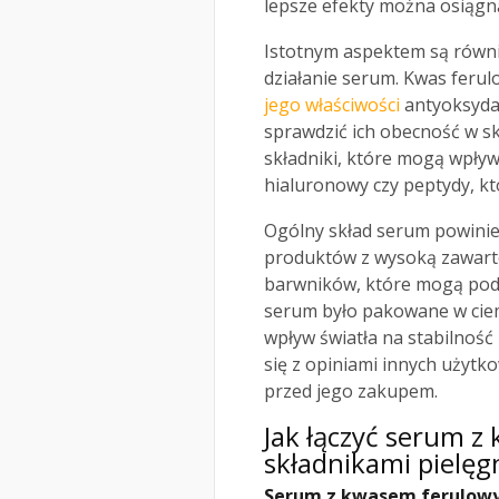
lepsze efekty można osiągn
Istotnym aspektem są równi
działanie serum. Kwas ferulo
jego właściwości
antyoksydac
sprawdzić ich obecność w s
składniki, które mogą wpływ
hialuronowy czy peptydy, kt
Ogólny skład serum powinien
produktów z wysoką zawarto
barwników, które mogą pod
serum było pakowane w ciem
wpływ światła na stabilnoś
się z opiniami innych użyt
przed jego zakupem.
Jak łączyć serum 
składnikami pielęg
Serum z kwasem ferulow