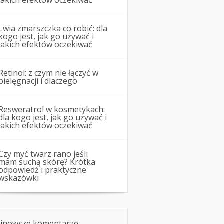
jakich efektów oczekiwać
Lwia zmarszczka co robić: dla
kogo jest, jak go używać i
jakich efektów oczekiwać
Retinol: z czym nie łączyć w
pielęgnacji i dlaczego
Resweratrol w kosmetykach:
dla kogo jest, jak go używać i
jakich efektów oczekiwać
Czy myć twarz rano jeśli
mam suchą skórę? Krótka
odpowiedź i praktyczne
wskazówki
jnowsze komentarze