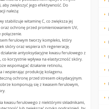
, aby zwiększyć jego efektywność. Do
cji należą:
y stabilizuje witaminę C, co zwiększa jej
e oraz ochronę przed promieniowaniem UV,
 połączenie.
sem ferulowym tworzy kompleks, który
 skóry oraz wspiera ich regenerację.
 działanie antyoksydacyjne kwasu ferulowego z
 co korzystnie wpływa na elastyczność skóry.
że wspomagać działanie retinolu,
a i wspierając produkcję kolagenu.
eczną ochronę przed stresem oksydacyjnym.
obrze komponują się z kwasem ferulowym,
ry.
ia kwasu ferulowego z niektórymi składnikami,
uteczność lub zwiększać ryzyko podrażnień, by