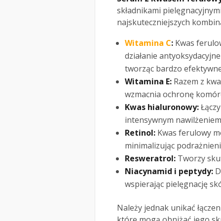
składnikami pielęgnacyjnymi
najskuteczniejszych kombina
Witamina C
:
Kwas ferulow
działanie antyoksydacyjn
tworząc bardzo efektywne
Witamina E:
Razem z kwa
wzmacnia ochronę komórek
Kwas hialuronowy:
Łączy
intensywnym nawilżeniem,
Retinol:
Kwas ferulowy mo
minimalizując podrażnieni
Resweratrol:
Tworzy skut
Niacynamid i peptydy:
D
wspierając pielęgnację skó
Należy jednak unikać łączen
które mogą obniżać jego sk