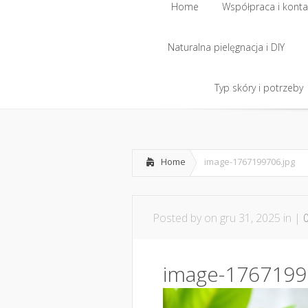
Home
Współpraca i konta
Naturalna pielęgnacja i DIY
Home
Współpraca i konta
Naturalna pielęgnacja i DIY
Typ skóry i potrzeby
Typ skóry i potrzeby
Home
image-1767199706.jpg
Posted by
on gru 31, 2025 in |
image-1767199