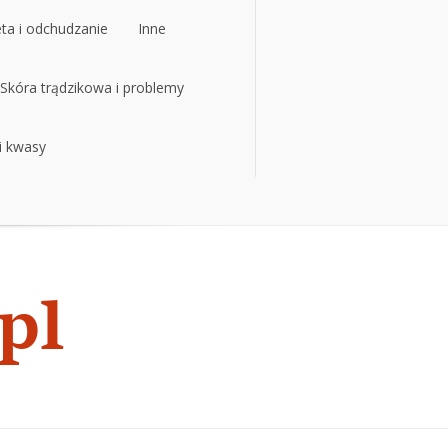
eta i odchudzanie
Inne
eta i odchudzanie
Skóra trądzikowa i problemy
Inne
 i kwasy
Skóra trądzikowa i problemy
 i kwasy