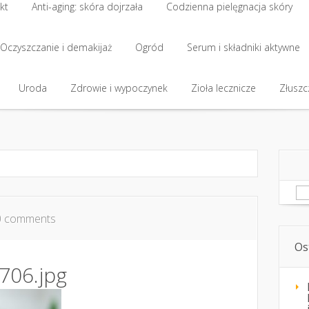
kt
Anti-aging: skóra dojrzała
Codzienna pielęgnacja skóry
kt
Oczyszczanie i demakijaż
Anti-aging: skóra dojrzała
Ogród
Codzienna pielęgnacja skóry
Serum i składniki aktywne
Oczyszczanie i demakijaż
Uroda
Zdrowie i wypoczynek
Ogród
Serum i składniki aktywne
Zioła lecznicze
Złuszcz
Uroda
Zdrowie i wypoczynek
Zioła lecznicze
Złuszcz
Sz
0 comments
Os
706.jpg