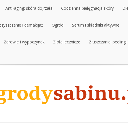
Anti-aging: skóra dojrzała
Codzienna pielęgnacja skóry
Di
czyszczanie i demakijaż
Anti-aging: skóra dojrzała
Ogród
Codzienna pielęgnacja skóry
Serum i składniki aktywne
Di
czyszczanie i demakijaż
Zdrowie i wypoczynek
Ogród
Zioła lecznicze
Serum i składniki aktywne
Złuszczanie: peelingi
Zdrowie i wypoczynek
Zioła lecznicze
Złuszczanie: peelingi