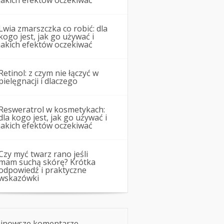
jakich efektów oczekiwać
Lwia zmarszczka co robić: dla
kogo jest, jak go używać i
jakich efektów oczekiwać
Retinol: z czym nie łączyć w
pielęgnacji i dlaczego
Resweratrol w kosmetykach:
dla kogo jest, jak go używać i
jakich efektów oczekiwać
Czy myć twarz rano jeśli
mam suchą skórę? Krótka
odpowiedź i praktyczne
wskazówki
jnowsze komentarze