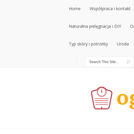
Home
Współpraca i kontakt
Home
Naturalna pielęgnacja i DIY
Współpraca i kontakt
O
Naturalna pielęgnacja i DIY
Typ skóry i potrzeby
Uroda
O
Typ skóry i potrzeby
Uroda