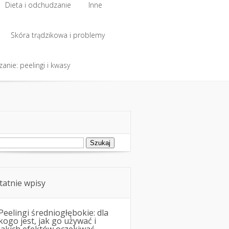
Dieta i odchudzanie
Inne
Dieta i odchudzanie
Skóra trądzikowa i problemy
Inne
anie: peelingi i kwasy
Skóra trądzikowa i problemy
anie: peelingi i kwasy
ukaj:
tatnie wpisy
Peelingi średniogłębokie: dla
kogo jest, jak go używać i