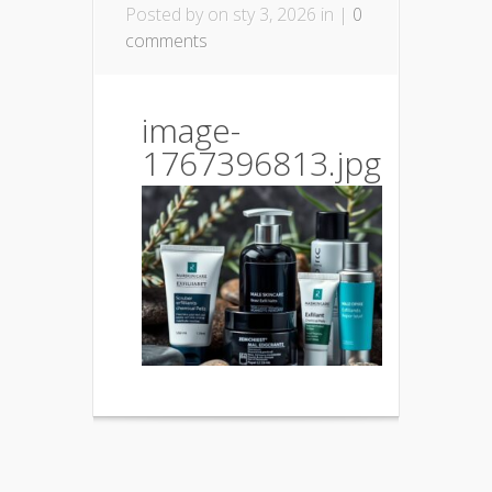
Posted by
on sty 3, 2026 in |
0
comments
image-
1767396813.jpg