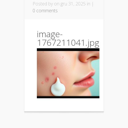
Posted by
on gru 31, 2025 in |
0 comments
image-
1767211041.jpg