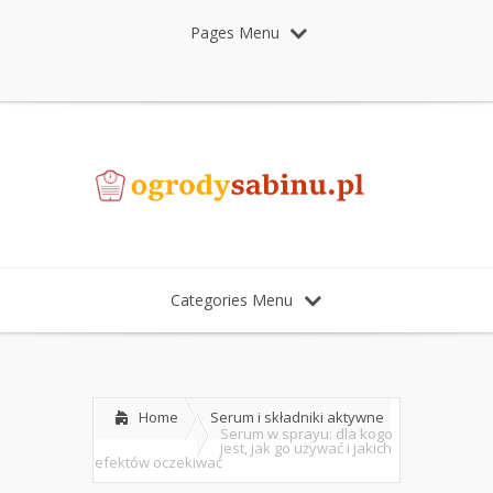
Pages Menu
Categories Menu
Home
Serum i składniki aktywne
Serum w sprayu: dla kogo
jest, jak go używać i jakich
efektów oczekiwać