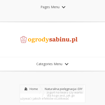
Pages Menu
Categories Menu
Home
Naturalna pielęgnacja i DIY
Jogurt na twarz czy warto:
dla kogo jest, jak go
używać i jakich efektów oczekiwać