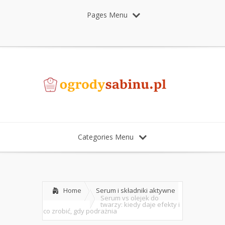
Pages Menu
Categories Menu
Home
Serum i składniki aktywne
Serum vs olejek do
twarzy: kiedy daje efekty i
co zrobić, gdy podrażnia