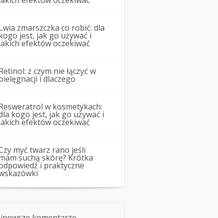
jakich efektów oczekiwać
Lwia zmarszczka co robić: dla
kogo jest, jak go używać i
jakich efektów oczekiwać
Retinol: z czym nie łączyć w
pielęgnacji i dlaczego
Resweratrol w kosmetykach:
dla kogo jest, jak go używać i
jakich efektów oczekiwać
Czy myć twarz rano jeśli
mam suchą skórę? Krótka
odpowiedź i praktyczne
wskazówki
jnowsze komentarze