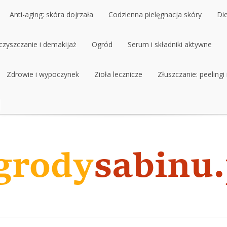
Anti-aging: skóra dojrzała
Codzienna pielęgnacja skóry
Di
czyszczanie i demakijaż
Anti-aging: skóra dojrzała
Ogród
Codzienna pielęgnacja skóry
Serum i składniki aktywne
Di
czyszczanie i demakijaż
Zdrowie i wypoczynek
Ogród
Zioła lecznicze
Serum i składniki aktywne
Złuszczanie: peelingi
Zdrowie i wypoczynek
Zioła lecznicze
Złuszczanie: peelingi