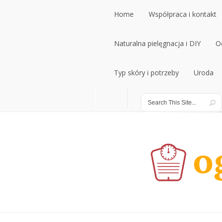
Home
Współpraca i kontakt
Home
Naturalna pielęgnacja i DIY
Współpraca i kontakt
O
Naturalna pielęgnacja i DIY
Typ skóry i potrzeby
Uroda
O
Typ skóry i potrzeby
Uroda