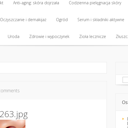
kt
Anti-aging: skóra dojrzała
Codzienna pielęgnacja skóry
kt
Oczyszczanie i demakijaż
Anti-aging: skóra dojrzała
Ogród
Codzienna pielęgnacja skóry
Serum i składniki aktywne
Oczyszczanie i demakijaż
Uroda
Zdrowie i wypoczynek
Ogród
Serum i składniki aktywne
Zioła lecznicze
Złuszcz
Uroda
Zdrowie i wypoczynek
Zioła lecznicze
Złuszcz
Sz
comments
Os
263.jpg