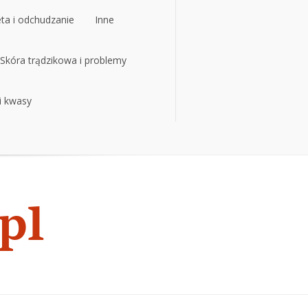
eta i odchudzanie
Inne
eta i odchudzanie
Skóra trądzikowa i problemy
Inne
 i kwasy
Skóra trądzikowa i problemy
 i kwasy