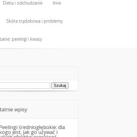
Dieta i odchudzanie
Inne
Dieta i odchudzanie
Skóra trądzikowa i problemy
Inne
anie: peelingi i kwasy
Skóra trądzikowa i problemy
anie: peelingi i kwasy
ukaj:
tatnie wpisy
Peelingi średniogłębokie: dla
kogo jest, jak go używać i