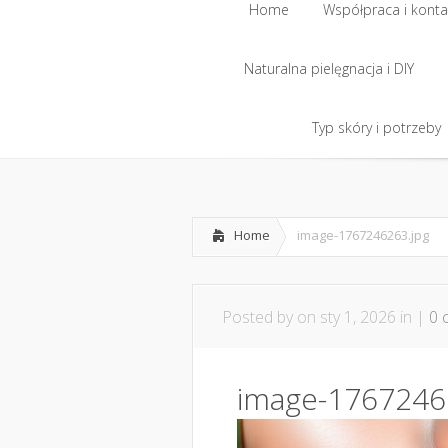
Home
Współpraca i konta
Naturalna pielęgnacja i DIY
Home
Współpraca i konta
Naturalna pielęgnacja i DIY
Typ skóry i potrzeby
Typ skóry i potrzeby
Home
image-1767246263.jpg
Posted by
on sty 1, 2026 in |
0 
image-1767246