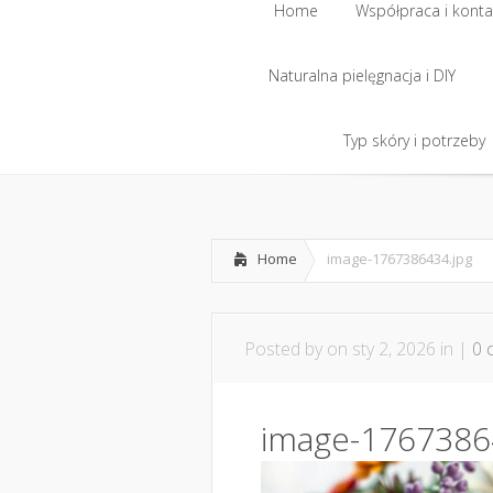
Home
Współpraca i konta
Naturalna pielęgnacja i DIY
Typ skóry i potrzeby
Home
image-1767386434.jpg
Posted by
on sty 2, 2026 in |
0 
image-1767386