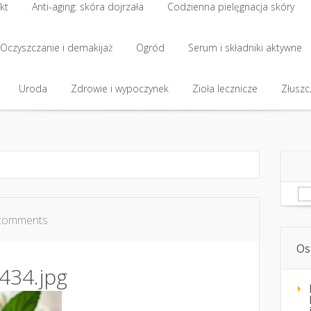
kt
Anti-aging: skóra dojrzała
Codzienna pielęgnacja skóry
Oczyszczanie i demakijaż
Ogród
Serum i składniki aktywne
Uroda
Zdrowie i wypoczynek
Zioła lecznicze
Złuszcz
Sz
comments
Os
434.jpg