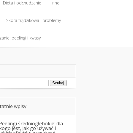
Dieta i odchudzanie
Inne
Skóra trądzikowa i problemy
anie: peelingi i kwasy
ukaj:
tatnie wpisy
Peelingi średniogłębokie: dla
kogo jest, jak go używać i