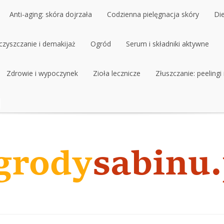
Anti-aging: skóra dojrzała
Codzienna pielęgnacja skóry
Di
czyszczanie i demakijaż
Ogród
Serum i składniki aktywne
Zdrowie i wypoczynek
Zioła lecznicze
Złuszczanie: peelingi