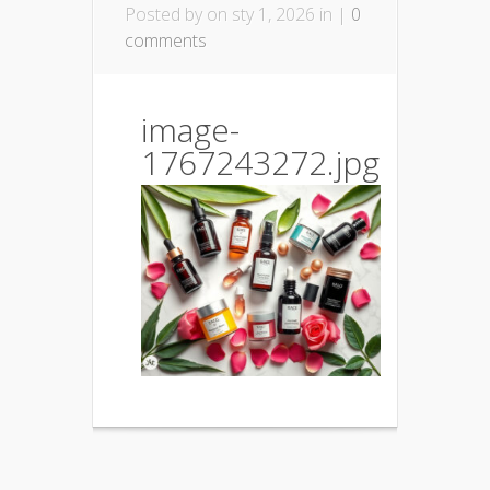
Posted by
on sty 1, 2026 in |
0
comments
image-
1767243272.jpg