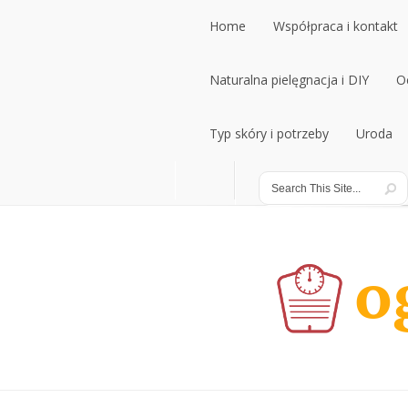
Home
Współpraca i kontakt
Home
Naturalna pielęgnacja i DIY
Współpraca i kontakt
O
Naturalna pielęgnacja i DIY
Typ skóry i potrzeby
Uroda
O
Typ skóry i potrzeby
Uroda