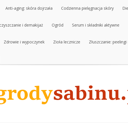
Anti-aging: skóra dojrzała
Codzienna pielęgnacja skóry
Di
czyszczanie i demakijaż
Anti-aging: skóra dojrzała
Ogród
Codzienna pielęgnacja skóry
Serum i składniki aktywne
Di
czyszczanie i demakijaż
Zdrowie i wypoczynek
Ogród
Zioła lecznicze
Serum i składniki aktywne
Złuszczanie: peelingi
Zdrowie i wypoczynek
Zioła lecznicze
Złuszczanie: peelingi