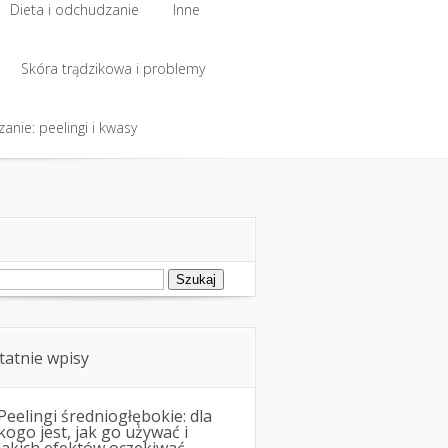
Dieta i odchudzanie
Inne
Dieta i odchudzanie
Skóra trądzikowa i problemy
Inne
anie: peelingi i kwasy
Skóra trądzikowa i problemy
anie: peelingi i kwasy
ukaj:
tatnie wpisy
Peelingi średniogłębokie: dla
kogo jest, jak go używać i