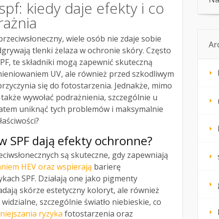
spf: kiedy daje efekty i co
rażnia
przeciwsłoneczny, wiele osób nie zdaje sobie
Ar
dgrywają tlenki żelaza w ochronie skóry. Często
F, te składniki mogą zapewnić skuteczną
omieniowaniem UV, ale również przed szkodliwym
przyczynia się do fotostarzenia. Jednakże, mimo
ą także wywołać podrażnienia, szczególnie u
 zatem uniknąć tych problemów i maksymalnie
łaściwości?
a w SPF dają efekty ochronne?
zeciwsłonecznych są skuteczne, gdy zapewniają
niem HEV oraz wspierają
barierę
kach SPF. Działają one jako pigmenty
adają skórze estetyczny koloryt, ale również
widzialne, szczególnie światło niebieskie, co
niejszania ryzyka
fotostarzenia oraz