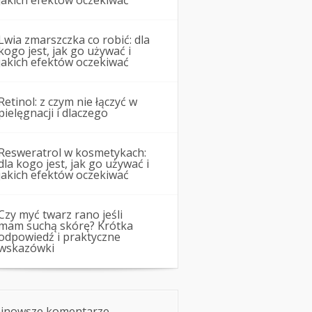
jakich efektów oczekiwać
Lwia zmarszczka co robić: dla
kogo jest, jak go używać i
jakich efektów oczekiwać
Retinol: z czym nie łączyć w
pielęgnacji i dlaczego
Resweratrol w kosmetykach:
dla kogo jest, jak go używać i
jakich efektów oczekiwać
Czy myć twarz rano jeśli
mam suchą skórę? Krótka
odpowiedź i praktyczne
wskazówki
jnowsze komentarze