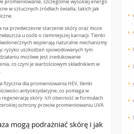
we promieniowanie, szczególnie wysokiej energii
cne w sztucznych źródłach światła, takich jak
iczne.
 na przedwczesne starzenie skóry oraz może
właszcza u osób o ciemniejszej karnacji. Tlenki
ciwsłonecznych wspierają naturalne mechanizmy
jąc ryzyko uszkodzeń spowodowanych tym
 działaniu możliwe jest zredukowanie
nia, co czyni je wartościowym składnikiem w
.
a fizyczna dla promieniowania HEV, tlenki
aściwości antyoksydacyjne, co pomaga w
a regenerację skóry. Ich obecność w formułach
zerokiej ochrony przeciw promieniowaniu UVA
laza mogą podrażniać skórę
i jak