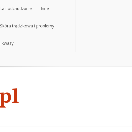
eta i odchudzanie
Inne
eta i odchudzanie
Skóra trądzikowa i problemy
Inne
 i kwasy
Skóra trądzikowa i problemy
 i kwasy