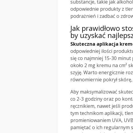
substancje, takie jak alkoho
odpowiednie produkty z tle
podrażnień i zadbać o zdrow
Jak prawidłowo sto
by uzyskać najleps
Skuteczna aplikacja krem
odpowiedniej ilości produkt
się co najmniej 15-30 minut
około 2 mg kremu na cm² sk
szyję. Warto energicznie r
równomiernie pokrył skórę,
Aby maksymalizować skutec
co 2-3 godziny oraz po kont
ręcznikiem, nawet jeśli pro
tym technikom aplikacji, tle
promieniowaniem UVA, UVB o
pamiętać o ich regularnym 