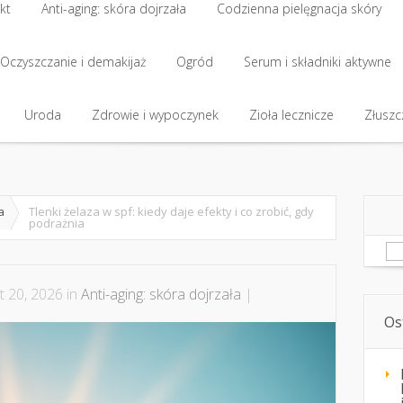
kt
Anti-aging: skóra dojrzała
Codzienna pielęgnacja skóry
kt
Oczyszczanie i demakijaż
Anti-aging: skóra dojrzała
Ogród
Codzienna pielęgnacja skóry
Serum i składniki aktywne
Oczyszczanie i demakijaż
Uroda
Zdrowie i wypoczynek
Ogród
Serum i składniki aktywne
Zioła lecznicze
Złuszcz
Uroda
Zdrowie i wypoczynek
Zioła lecznicze
Złuszcz
a
Tlenki żelaza w spf: kiedy daje efekty i co zrobić, gdy
podrażnia
Sz
t 20, 2026 in
Anti-aging: skóra dojrzała
|
Os