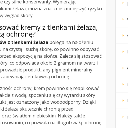
le czy silne konserwanty. Wybierając
nkami żelaza, można znacznie zmniejszyć ryzyko
y wygląd skóry.
sować kremy z tlenkami żelaza,
zą ochronę?
ów z tlenkami żelaza
polega na nałożeniu
u na czystą i suchą skórę, co powinno odbywać
 przed ekspozycją na słońce. Zaleca się stosować
óry, co odpowiada około 2 gramom na twarz i
ozprowadzić produkt, aby pigment mineralny
 zapewniając efektywną ochronę.
zność ochrony, krem powinno się reaplikować
akcie z wodą, spoceniu się czy wytarciu skóry
dukt jest oznaczony jako wodoodporny. Dzięki
nki żelaza skutecznie chronią przed
raz światłem niebieskim. Należy także
stosowaniu, co pozwala na długotrwałą ochronę