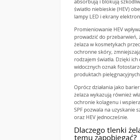
absorbują i blokują szkodli
światło niebieskie (HEV) obe
lampy LED i ekrany elektron
Promieniowanie HEV wpływa
prowadzić do przebarwień, z
żelaza w kosmetykach prze
ochronne skóry, zmniejsza
rodzajem światła. Dzięki ich
widocznych oznak fotostarze
produktach pielęgnacyjnych
Oprócz działania jako barier
żelaza wykazują również wł
ochronie kolagenu i wspier
SPF pozwala na uzyskanie s
oraz HEV jednocześnie.
Dlaczego tlenki że
temu zapobiegać?