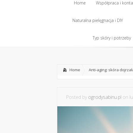
Home
Współpraca i konta
Naturalna pielęgnacja i DIY
Home
Współpraca i konta
Naturalna pielęgnacja i DIY
Typ skóry i potrzeby
Typ skóry i potrzeby
Home
Anti-aging: skóra dojrzał
Posted by
ogrodysabinu.pl
on lu