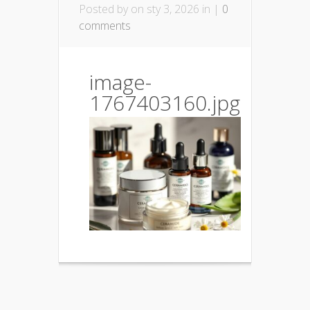
Posted by
on sty 3, 2026 in |
0
comments
image-
1767403160.jpg