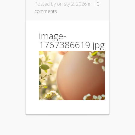
Posted by
on sty 2, 2026 in |
0
comments
image-
1767386619.jpg