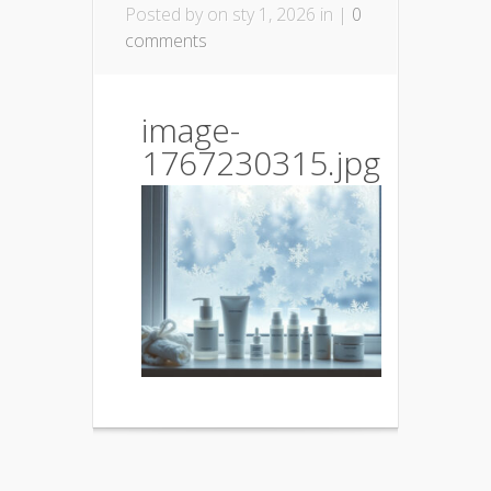
Posted by
on sty 1, 2026 in |
0
comments
image-
1767230315.jpg