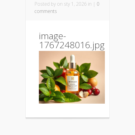
Posted by
on sty 1, 2026 in |
0
comments
image-
1767248016.jpg