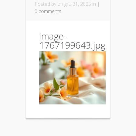
Posted by
on gru 31, 2025 in |
0 comments
image-
1767199643.jpg