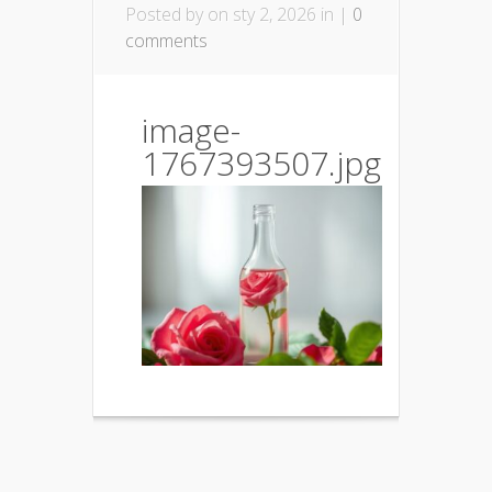
Posted by
on sty 2, 2026 in |
0
comments
image-
1767393507.jpg