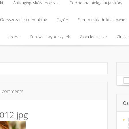
kt
Anti-aging: skóra dojrzała
Codzienna pielęgnacja skóry
kt
Oczyszczanie i demakijaż
Anti-aging: skóra dojrzała
Ogród
Codzienna pielęgnacja skóry
Serum i składniki aktywne
Oczyszczanie i demakijaż
Uroda
Zdrowie i wypoczynek
Ogród
Serum i składniki aktywne
Zioła lecznicze
Złuszcz
Uroda
Zdrowie i wypoczynek
Zioła lecznicze
Złuszcz
Sz
0 comments
Os
012.jpg