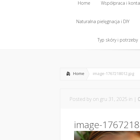
Home
Współpraca i konta
Naturalna pielęgnacja i DIY
Home
Współpraca i konta
Naturalna pielęgnacja i DIY
Typ skóry i potrzeby
Typ skóry i potrzeby
Home
image-1767218012.jpg
Posted by
on gru 31, 2025 in |
image-1767218