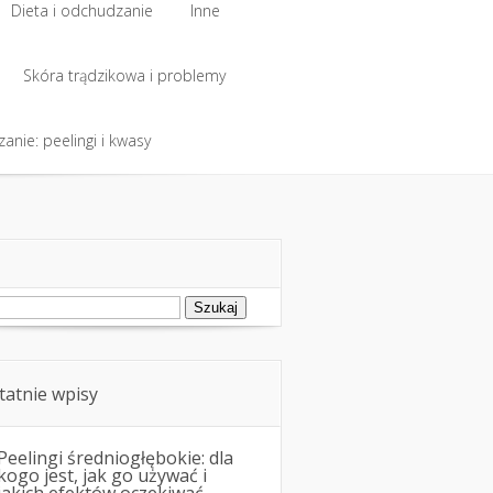
Dieta i odchudzanie
Inne
Dieta i odchudzanie
Skóra trądzikowa i problemy
Inne
anie: peelingi i kwasy
Skóra trądzikowa i problemy
anie: peelingi i kwasy
ukaj:
tatnie wpisy
Peelingi średniogłębokie: dla
kogo jest, jak go używać i