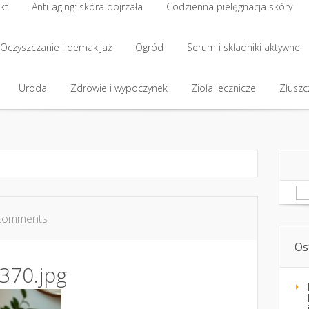
kt
Anti-aging: skóra dojrzała
Codzienna pielęgnacja skóry
kt
Oczyszczanie i demakijaż
Anti-aging: skóra dojrzała
Ogród
Codzienna pielęgnacja skóry
Serum i składniki aktywne
Oczyszczanie i demakijaż
Uroda
Zdrowie i wypoczynek
Ogród
Serum i składniki aktywne
Zioła lecznicze
Złuszcz
Uroda
Zdrowie i wypoczynek
Zioła lecznicze
Złuszcz
Sz
comments
Os
370.jpg