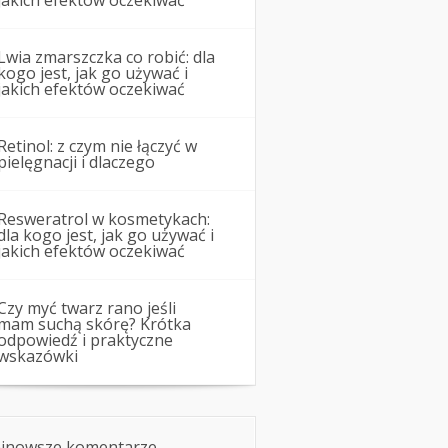
jakich efektów oczekiwać
Lwia zmarszczka co robić: dla
kogo jest, jak go używać i
jakich efektów oczekiwać
Retinol: z czym nie łączyć w
pielęgnacji i dlaczego
Resweratrol w kosmetykach:
dla kogo jest, jak go używać i
jakich efektów oczekiwać
Czy myć twarz rano jeśli
mam suchą skórę? Krótka
odpowiedź i praktyczne
wskazówki
jnowsze komentarze