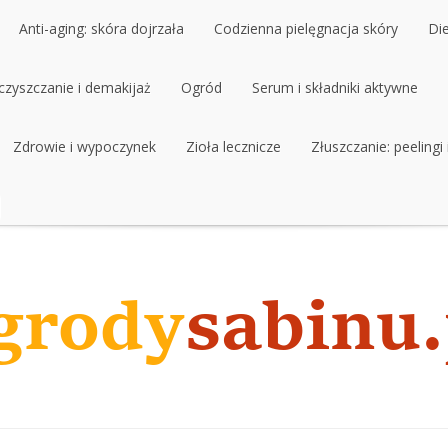
Anti-aging: skóra dojrzała
Codzienna pielęgnacja skóry
Di
czyszczanie i demakijaż
Anti-aging: skóra dojrzała
Ogród
Codzienna pielęgnacja skóry
Serum i składniki aktywne
Di
czyszczanie i demakijaż
Zdrowie i wypoczynek
Ogród
Zioła lecznicze
Serum i składniki aktywne
Złuszczanie: peelingi
Zdrowie i wypoczynek
Zioła lecznicze
Złuszczanie: peelingi