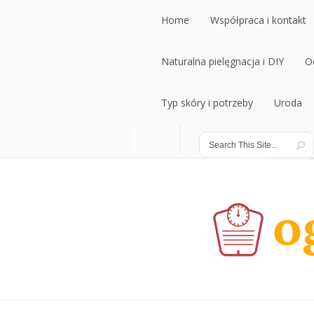
Home
Współpraca i kontakt
Home
Naturalna pielęgnacja i DIY
Współpraca i kontakt
O
Naturalna pielęgnacja i DIY
Typ skóry i potrzeby
Uroda
O
Typ skóry i potrzeby
Uroda