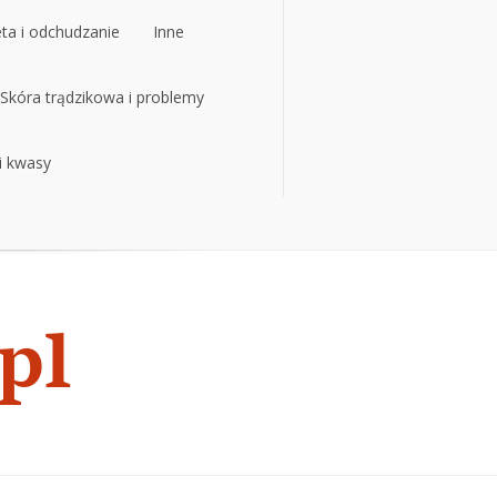
eta i odchudzanie
Inne
eta i odchudzanie
Skóra trądzikowa i problemy
Inne
 i kwasy
Skóra trądzikowa i problemy
 i kwasy