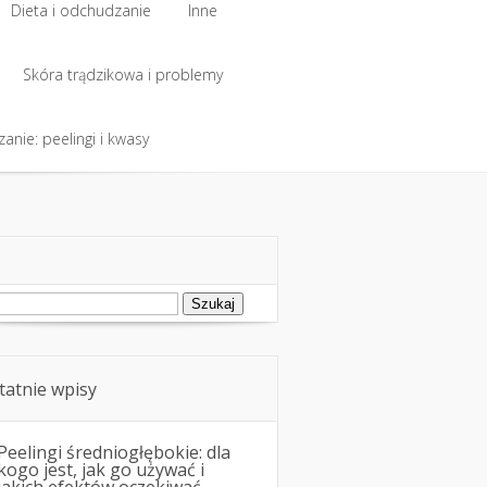
Dieta i odchudzanie
Inne
Dieta i odchudzanie
Skóra trądzikowa i problemy
Inne
anie: peelingi i kwasy
Skóra trądzikowa i problemy
anie: peelingi i kwasy
ukaj:
tatnie wpisy
Peelingi średniogłębokie: dla
kogo jest, jak go używać i