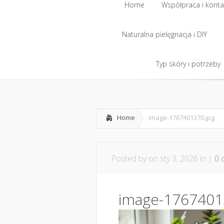
Home
Współpraca i konta
Naturalna pielęgnacja i DIY
Home
Współpraca i konta
Naturalna pielęgnacja i DIY
Typ skóry i potrzeby
Typ skóry i potrzeby
Home
image-1767401370.jpg
Posted by
on sty 3, 2026 in |
0 
image-1767401