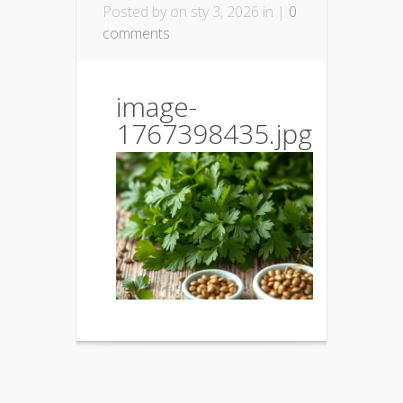
Posted by
on sty 3, 2026 in |
0
comments
image-
1767398435.jpg