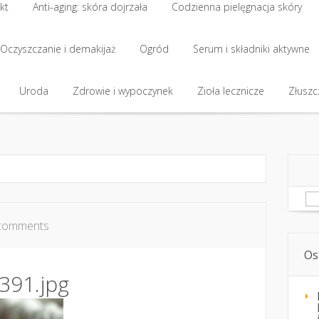
kt
Anti-aging: skóra dojrzała
Codzienna pielęgnacja skóry
kt
Oczyszczanie i demakijaż
Anti-aging: skóra dojrzała
Ogród
Codzienna pielęgnacja skóry
Serum i składniki aktywne
Oczyszczanie i demakijaż
Uroda
Zdrowie i wypoczynek
Ogród
Serum i składniki aktywne
Zioła lecznicze
Złuszcz
Uroda
Zdrowie i wypoczynek
Zioła lecznicze
Złuszcz
Sz
comments
Os
391.jpg