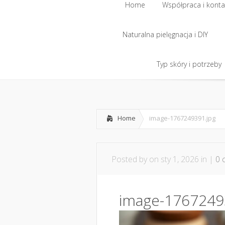
Home
Współpraca i konta
Naturalna pielęgnacja i DIY
Home
Współpraca i konta
Naturalna pielęgnacja i DIY
Typ skóry i potrzeby
Typ skóry i potrzeby
Home
image-1767249391.jpg
Posted by
on sty 1, 2026 in |
0 
image-1767249