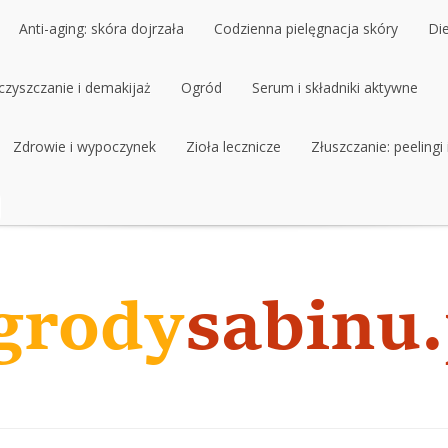
Anti-aging: skóra dojrzała
Codzienna pielęgnacja skóry
Di
czyszczanie i demakijaż
Anti-aging: skóra dojrzała
Ogród
Codzienna pielęgnacja skóry
Serum i składniki aktywne
Di
czyszczanie i demakijaż
Zdrowie i wypoczynek
Ogród
Zioła lecznicze
Serum i składniki aktywne
Złuszczanie: peelingi
Zdrowie i wypoczynek
Zioła lecznicze
Złuszczanie: peelingi