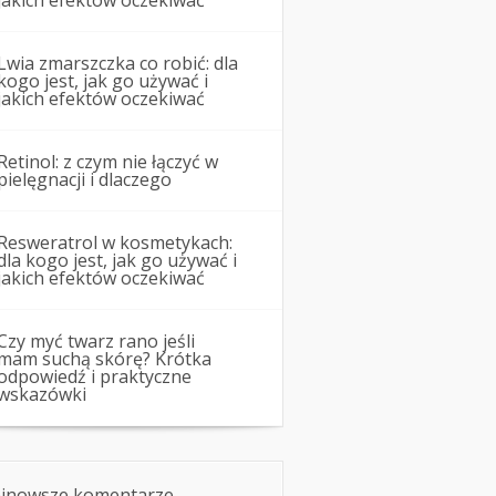
jakich efektów oczekiwać
Lwia zmarszczka co robić: dla
kogo jest, jak go używać i
jakich efektów oczekiwać
Retinol: z czym nie łączyć w
pielęgnacji i dlaczego
Resweratrol w kosmetykach:
dla kogo jest, jak go używać i
jakich efektów oczekiwać
Czy myć twarz rano jeśli
mam suchą skórę? Krótka
odpowiedź i praktyczne
wskazówki
jnowsze komentarze