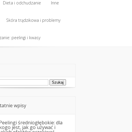
Dieta i odchudzanie
Inne
Dieta i odchudzanie
Skóra trądzikowa i problemy
Inne
anie: peelingi i kwasy
Skóra trądzikowa i problemy
anie: peelingi i kwasy
ukaj:
tatnie wpisy
Peelingi średniogłębokie: dla
kogo jest, jak go używać i