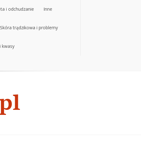
eta i odchudzanie
Inne
eta i odchudzanie
Skóra trądzikowa i problemy
Inne
 i kwasy
Skóra trądzikowa i problemy
 i kwasy