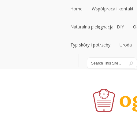
Home
Współpraca i kontakt
Home
Naturalna pielęgnacja i DIY
Współpraca i kontakt
O
Naturalna pielęgnacja i DIY
Typ skóry i potrzeby
Uroda
O
Typ skóry i potrzeby
Uroda