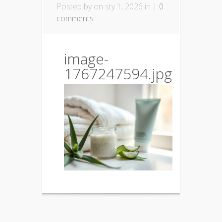
Posted by
on sty 1, 2026 in |
0
comments
image-
1767247594.jpg