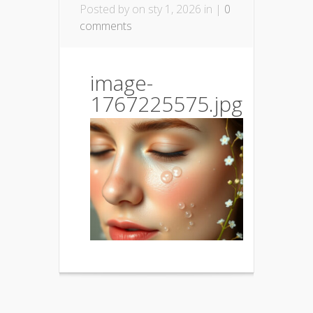
Posted by
on sty 1, 2026 in |
0
comments
image-
1767225575.jpg