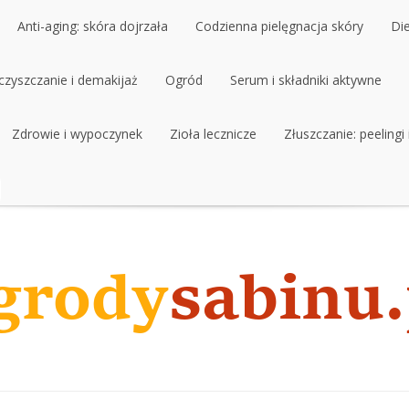
Anti-aging: skóra dojrzała
Codzienna pielęgnacja skóry
Di
czyszczanie i demakijaż
Anti-aging: skóra dojrzała
Ogród
Codzienna pielęgnacja skóry
Serum i składniki aktywne
Di
czyszczanie i demakijaż
Zdrowie i wypoczynek
Ogród
Zioła lecznicze
Serum i składniki aktywne
Złuszczanie: peelingi
Zdrowie i wypoczynek
Zioła lecznicze
Złuszczanie: peelingi