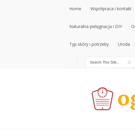
Home
Współpraca i kontakt
Home
Naturalna pielęgnacja i DIY
Współpraca i kontakt
O
Naturalna pielęgnacja i DIY
Typ skóry i potrzeby
Uroda
O
Typ skóry i potrzeby
Uroda