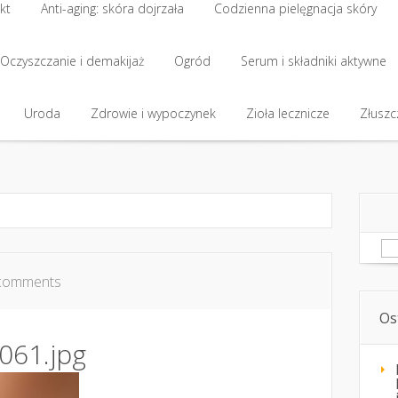
kt
Anti-aging: skóra dojrzała
Codzienna pielęgnacja skóry
kt
Oczyszczanie i demakijaż
Anti-aging: skóra dojrzała
Ogród
Codzienna pielęgnacja skóry
Serum i składniki aktywne
Oczyszczanie i demakijaż
Uroda
Zdrowie i wypoczynek
Ogród
Serum i składniki aktywne
Zioła lecznicze
Złuszcz
Uroda
Zdrowie i wypoczynek
Zioła lecznicze
Złuszcz
Sz
comments
Os
061.jpg