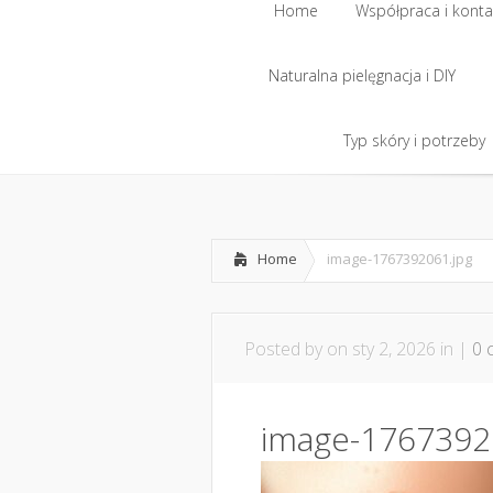
Home
Współpraca i konta
Naturalna pielęgnacja i DIY
Home
Współpraca i konta
Naturalna pielęgnacja i DIY
Typ skóry i potrzeby
Typ skóry i potrzeby
Home
image-1767392061.jpg
Posted by
on sty 2, 2026 in |
0 
image-1767392