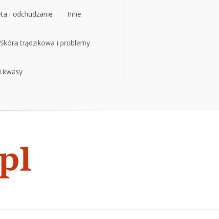
eta i odchudzanie
Inne
eta i odchudzanie
Skóra trądzikowa i problemy
Inne
 i kwasy
Skóra trądzikowa i problemy
 i kwasy