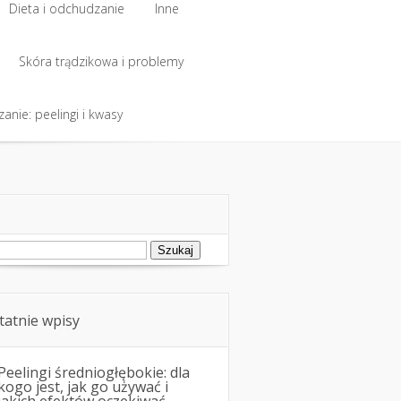
Dieta i odchudzanie
Inne
Dieta i odchudzanie
Skóra trądzikowa i problemy
Inne
anie: peelingi i kwasy
Skóra trądzikowa i problemy
anie: peelingi i kwasy
ukaj:
tatnie wpisy
Peelingi średniogłębokie: dla
kogo jest, jak go używać i