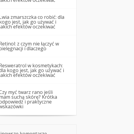
jakich efektów oczekiwać
Lwia zmarszczka co robić: dla
kogo jest, jak go używać i
jakich efektów oczekiwać
Retinol: z czym nie łączyć w
pielęgnacji i dlaczego
Resweratrol w kosmetykach:
dla kogo jest, jak go używać i
jakich efektów oczekiwać
Czy myć twarz rano jeśli
mam suchą skórę? Krótka
odpowiedź i praktyczne
wskazówki
jnowsze komentarze