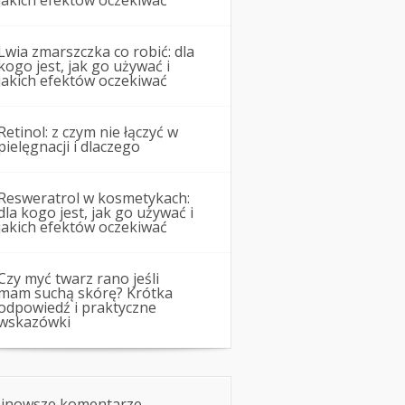
jakich efektów oczekiwać
Lwia zmarszczka co robić: dla
kogo jest, jak go używać i
jakich efektów oczekiwać
Retinol: z czym nie łączyć w
pielęgnacji i dlaczego
Resweratrol w kosmetykach:
dla kogo jest, jak go używać i
jakich efektów oczekiwać
Czy myć twarz rano jeśli
mam suchą skórę? Krótka
odpowiedź i praktyczne
wskazówki
jnowsze komentarze