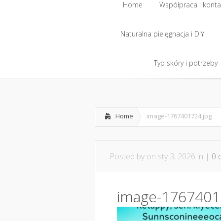
Home
Współpraca i konta
Naturalna pielęgnacja i DIY
Home
Współpraca i konta
Naturalna pielęgnacja i DIY
Typ skóry i potrzeby
Typ skóry i potrzeby
Home
image-1767401724.jpg
Posted by
on sty 3, 2026 in |
0 
image-1767401