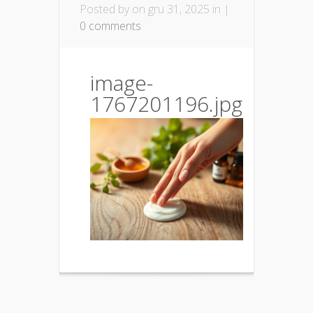
Posted by
on gru 31, 2025 in |
0 comments
image-
1767201196.jpg