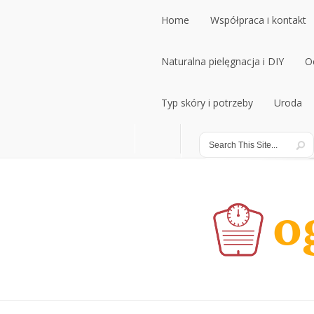
Home
Współpraca i kontakt
Home
Naturalna pielęgnacja i DIY
Współpraca i kontakt
O
Naturalna pielęgnacja i DIY
Typ skóry i potrzeby
Uroda
O
Typ skóry i potrzeby
Uroda