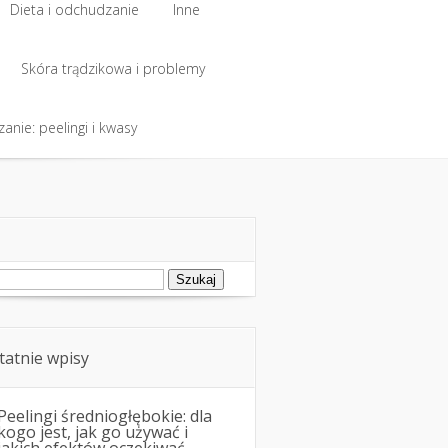
Dieta i odchudzanie
Inne
Dieta i odchudzanie
Skóra trądzikowa i problemy
Inne
anie: peelingi i kwasy
Skóra trądzikowa i problemy
anie: peelingi i kwasy
ukaj:
tatnie wpisy
Peelingi średniogłębokie: dla
kogo jest, jak go używać i