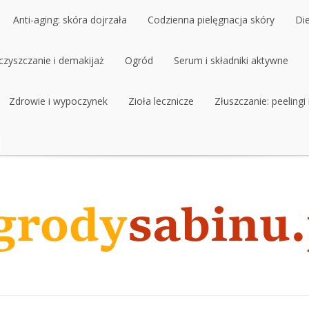
Anti-aging: skóra dojrzała
Codzienna pielęgnacja skóry
Di
czyszczanie i demakijaż
Anti-aging: skóra dojrzała
Ogród
Codzienna pielęgnacja skóry
Serum i składniki aktywne
Di
czyszczanie i demakijaż
Zdrowie i wypoczynek
Ogród
Zioła lecznicze
Serum i składniki aktywne
Złuszczanie: peelingi
Zdrowie i wypoczynek
Zioła lecznicze
Złuszczanie: peelingi