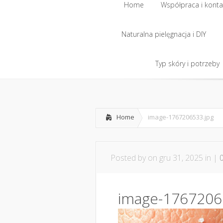
Home
Współpraca i konta
Naturalna pielęgnacja i DIY
Home
Współpraca i konta
Naturalna pielęgnacja i DIY
Typ skóry i potrzeby
Typ skóry i potrzeby
Home
image-1767206533.jpg
Posted by
on gru 31, 2025 in |
image-1767206