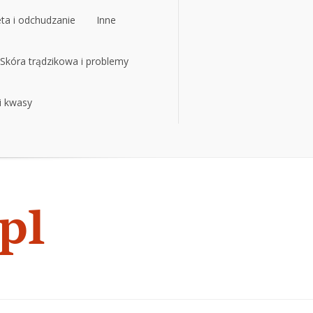
eta i odchudzanie
Inne
eta i odchudzanie
Skóra trądzikowa i problemy
Inne
 i kwasy
Skóra trądzikowa i problemy
 i kwasy