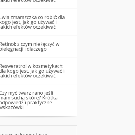
jakich efektów oczekiwać
Lwia zmarszczka co robić: dla
kogo jest, jak go używać i
jakich efektów oczekiwać
Retinol: z czym nie łączyć w
pielęgnacji i dlaczego
Resweratrol w kosmetykach:
dla kogo jest, jak go używać i
jakich efektów oczekiwać
Czy myć twarz rano jeśli
mam suchą skórę? Krótka
odpowiedź i praktyczne
wskazówki
jnowsze komentarze