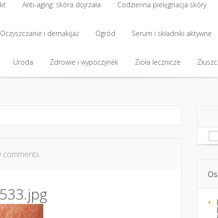
kt
Anti-aging: skóra dojrzała
Codzienna pielęgnacja skóry
kt
Oczyszczanie i demakijaż
Anti-aging: skóra dojrzała
Ogród
Codzienna pielęgnacja skóry
Serum i składniki aktywne
Oczyszczanie i demakijaż
Uroda
Zdrowie i wypoczynek
Ogród
Serum i składniki aktywne
Zioła lecznicze
Złuszcz
Uroda
Zdrowie i wypoczynek
Zioła lecznicze
Złuszcz
Sz
0 comments
Os
533.jpg