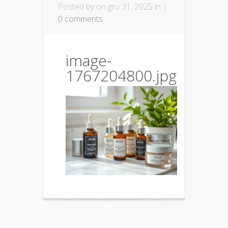
Posted by
on gru 31, 2025 in |
0 comments
image-
1767204800.jpg