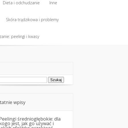
Dieta i odchudzanie
Inne
Dieta i odchudzanie
Skóra trądzikowa i problemy
Inne
anie: peelingi i kwasy
Skóra trądzikowa i problemy
anie: peelingi i kwasy
ukaj:
tatnie wpisy
Peelingi średniogłębokie: dla
kogo jest, jak go używać i