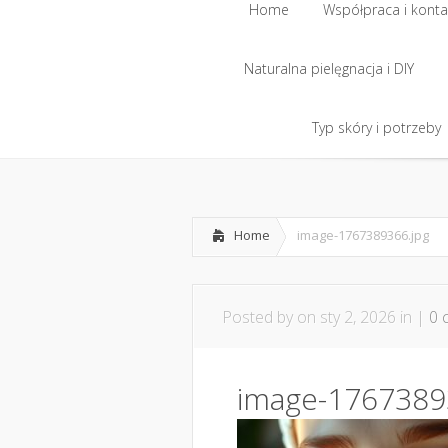
Home
Współpraca i konta
Naturalna pielęgnacja i DIY
Home
Współpraca i konta
Naturalna pielęgnacja i DIY
Typ skóry i potrzeby
Typ skóry i potrzeby
Home
image-1767389366.jpg
Posted by
on sty 2, 2026 in |
0 
image-1767389