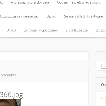
kt
Anti-aging: skóra dojrzała
Codzienna pielęgnacja skóry
kt
Oczyszczanie i demakijaż
Anti-aging: skóra dojrzała
Ogród
Codzienna pielęgnacja skóry
Serum i składniki aktywne
Oczyszczanie i demakijaż
Uroda
Zdrowie i wypoczynek
Ogród
Serum i składniki aktywne
Zioła lecznicze
Złuszcz
Uroda
Zdrowie i wypoczynek
Zioła lecznicze
Złuszcz
Sz
comments
Os
366.jpg