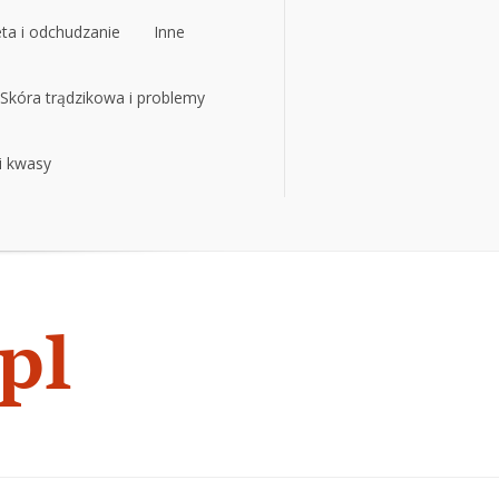
eta i odchudzanie
Inne
eta i odchudzanie
Skóra trądzikowa i problemy
Inne
 i kwasy
Skóra trądzikowa i problemy
 i kwasy