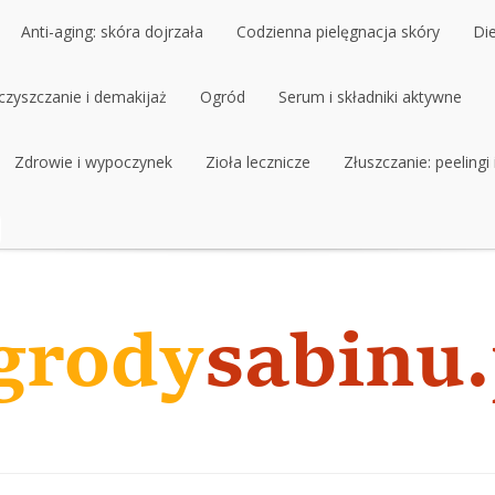
Anti-aging: skóra dojrzała
Codzienna pielęgnacja skóry
Di
czyszczanie i demakijaż
Anti-aging: skóra dojrzała
Ogród
Codzienna pielęgnacja skóry
Serum i składniki aktywne
Di
czyszczanie i demakijaż
Zdrowie i wypoczynek
Ogród
Zioła lecznicze
Serum i składniki aktywne
Złuszczanie: peelingi
Zdrowie i wypoczynek
Zioła lecznicze
Złuszczanie: peelingi