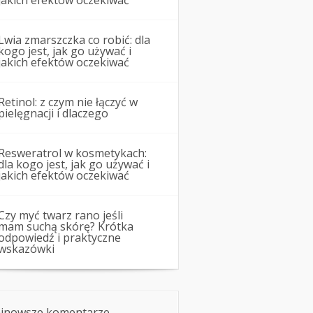
jakich efektów oczekiwać
Lwia zmarszczka co robić: dla
kogo jest, jak go używać i
jakich efektów oczekiwać
Retinol: z czym nie łączyć w
pielęgnacji i dlaczego
Resweratrol w kosmetykach:
dla kogo jest, jak go używać i
jakich efektów oczekiwać
Czy myć twarz rano jeśli
mam suchą skórę? Krótka
odpowiedź i praktyczne
wskazówki
jnowsze komentarze