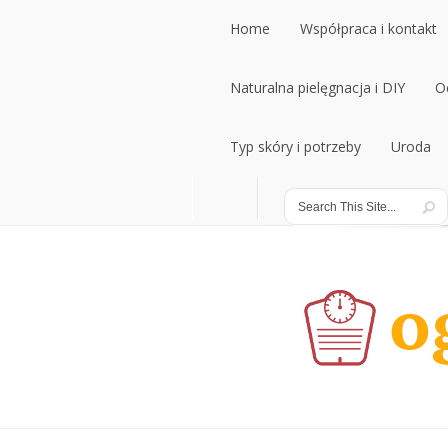
Home
Współpraca i kontakt
Home
Naturalna pielęgnacja i DIY
Współpraca i kontakt
O
Naturalna pielęgnacja i DIY
Typ skóry i potrzeby
Uroda
O
Typ skóry i potrzeby
Uroda