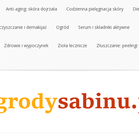
Anti-aging: skóra dojrzała
Codzienna pielęgnacja skóry
Di
czyszczanie i demakijaż
Anti-aging: skóra dojrzała
Ogród
Codzienna pielęgnacja skóry
Serum i składniki aktywne
Di
czyszczanie i demakijaż
Zdrowie i wypoczynek
Ogród
Zioła lecznicze
Serum i składniki aktywne
Złuszczanie: peelingi
Zdrowie i wypoczynek
Zioła lecznicze
Złuszczanie: peelingi