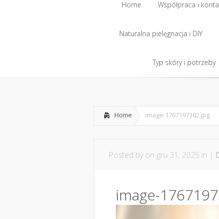
Home
Współpraca i konta
Naturalna pielęgnacja i DIY
Home
Współpraca i konta
Naturalna pielęgnacja i DIY
Typ skóry i potrzeby
Typ skóry i potrzeby
Home
image-1767197302.jpg
Posted by
on gru 31, 2025 in |
image-1767197