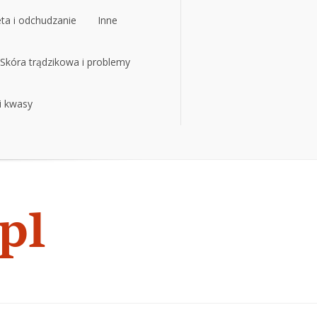
eta i odchudzanie
Inne
eta i odchudzanie
Skóra trądzikowa i problemy
Inne
 i kwasy
Skóra trądzikowa i problemy
 i kwasy