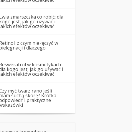
jakich efektów oczekiwać
Lwia zmarszczka co robić: dla
kogo jest, jak go używać i
jakich efektów oczekiwać
Retinol: z czym nie łączyć w
pielęgnacji i dlaczego
Resweratrol w kosmetykach:
dla kogo jest, jak go używać i
jakich efektów oczekiwać
Czy myć twarz rano jeśli
mam suchą skórę? Krótka
odpowiedź i praktyczne
wskazówki
jnowsze komentarze