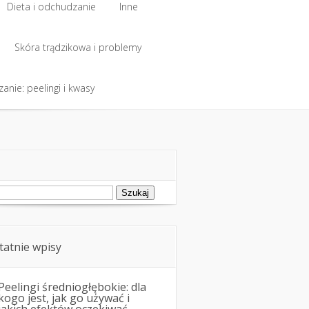
Dieta i odchudzanie
Inne
Dieta i odchudzanie
Skóra trądzikowa i problemy
Inne
anie: peelingi i kwasy
Skóra trądzikowa i problemy
anie: peelingi i kwasy
ukaj:
tatnie wpisy
Peelingi średniogłębokie: dla
kogo jest, jak go używać i