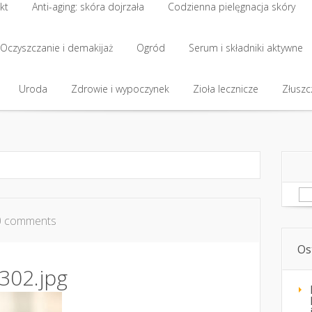
kt
Anti-aging: skóra dojrzała
Codzienna pielęgnacja skóry
kt
Oczyszczanie i demakijaż
Anti-aging: skóra dojrzała
Ogród
Codzienna pielęgnacja skóry
Serum i składniki aktywne
Oczyszczanie i demakijaż
Uroda
Zdrowie i wypoczynek
Ogród
Serum i składniki aktywne
Zioła lecznicze
Złuszcz
Uroda
Zdrowie i wypoczynek
Zioła lecznicze
Złuszcz
Sz
0 comments
Os
302.jpg