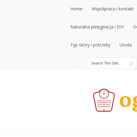
Home
Współpraca i kontakt
Home
Naturalna pielęgnacja i DIY
Współpraca i kontakt
O
Naturalna pielęgnacja i DIY
Typ skóry i potrzeby
Uroda
O
Typ skóry i potrzeby
Uroda