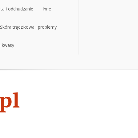
eta i odchudzanie
Inne
eta i odchudzanie
Skóra trądzikowa i problemy
Inne
 i kwasy
Skóra trądzikowa i problemy
 i kwasy