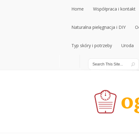
Home
Współpraca i kontakt
Home
Naturalna pielęgnacja i DIY
Współpraca i kontakt
O
Naturalna pielęgnacja i DIY
Typ skóry i potrzeby
Uroda
O
Typ skóry i potrzeby
Uroda