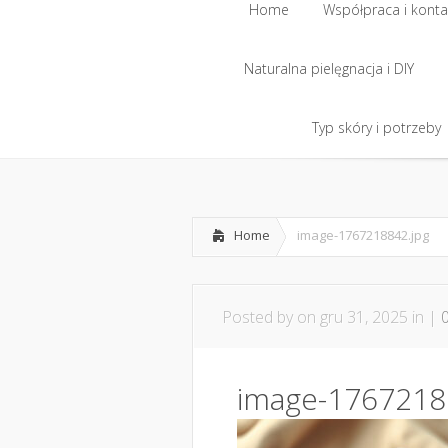
Home
Współpraca i konta
Naturalna pielęgnacja i DIY
Home
Współpraca i konta
Naturalna pielęgnacja i DIY
Typ skóry i potrzeby
Typ skóry i potrzeby
Home
image-1767218842.jpg
Posted by
on gru 31, 2025 in |
image-1767218