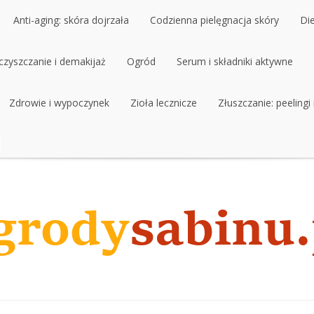
Anti-aging: skóra dojrzała
Codzienna pielęgnacja skóry
Di
czyszczanie i demakijaż
Anti-aging: skóra dojrzała
Ogród
Codzienna pielęgnacja skóry
Serum i składniki aktywne
Di
czyszczanie i demakijaż
Zdrowie i wypoczynek
Ogród
Zioła lecznicze
Serum i składniki aktywne
Złuszczanie: peelingi
Zdrowie i wypoczynek
Zioła lecznicze
Złuszczanie: peelingi