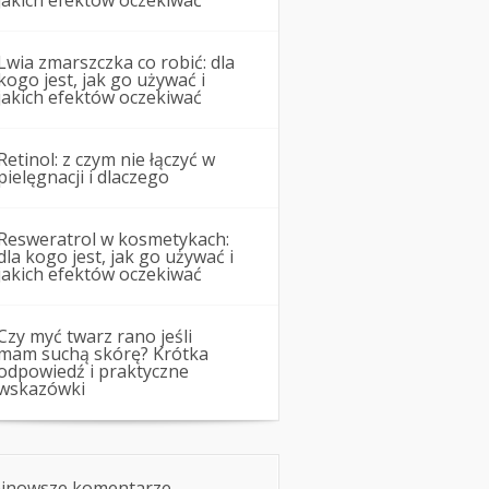
jakich efektów oczekiwać
Lwia zmarszczka co robić: dla
kogo jest, jak go używać i
jakich efektów oczekiwać
Retinol: z czym nie łączyć w
pielęgnacji i dlaczego
Resweratrol w kosmetykach:
dla kogo jest, jak go używać i
jakich efektów oczekiwać
Czy myć twarz rano jeśli
mam suchą skórę? Krótka
odpowiedź i praktyczne
wskazówki
jnowsze komentarze