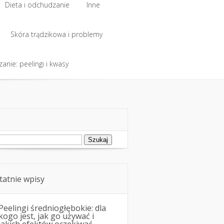
Dieta i odchudzanie
Inne
Dieta i odchudzanie
Skóra trądzikowa i problemy
Inne
anie: peelingi i kwasy
Skóra trądzikowa i problemy
anie: peelingi i kwasy
ukaj:
tatnie wpisy
Peelingi średniogłębokie: dla
kogo jest, jak go używać i