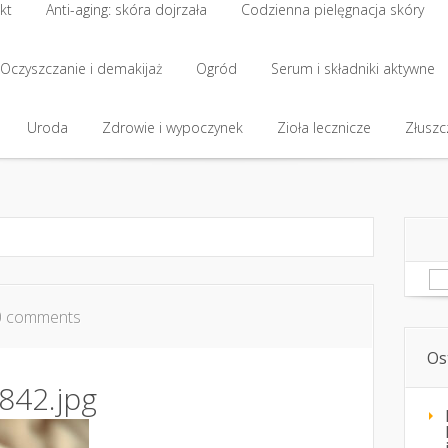
kt
Anti-aging: skóra dojrzała
Codzienna pielęgnacja skóry
kt
Oczyszczanie i demakijaż
Anti-aging: skóra dojrzała
Ogród
Codzienna pielęgnacja skóry
Serum i składniki aktywne
Oczyszczanie i demakijaż
Uroda
Zdrowie i wypoczynek
Ogród
Serum i składniki aktywne
Zioła lecznicze
Złuszcz
Uroda
Zdrowie i wypoczynek
Zioła lecznicze
Złuszcz
Sz
0 comments
Os
842.jpg