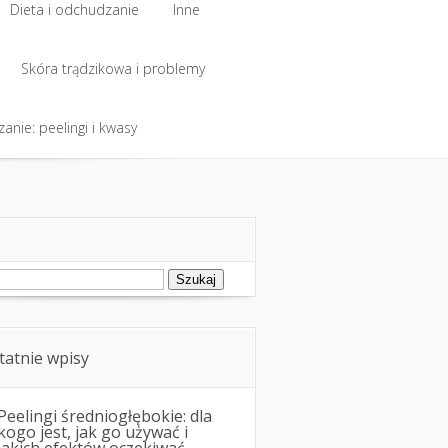
Dieta i odchudzanie
Inne
Dieta i odchudzanie
Skóra trądzikowa i problemy
Inne
anie: peelingi i kwasy
Skóra trądzikowa i problemy
anie: peelingi i kwasy
ukaj:
tatnie wpisy
Peelingi średniogłębokie: dla
kogo jest, jak go używać i