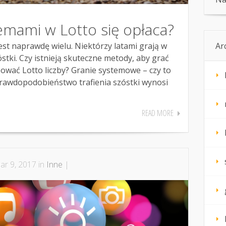
emami w Lotto się opłaca?
Ar
est naprawdę wielu. Niektórzy latami grają w
óstki. Czy istnieją skuteczne metody, aby grać
ować Lotto liczby? Granie systemowe – czy to
rawdopodobieństwo trafienia szóstki wynosi
READ MORE
r 9, 2017 in
Inne
|