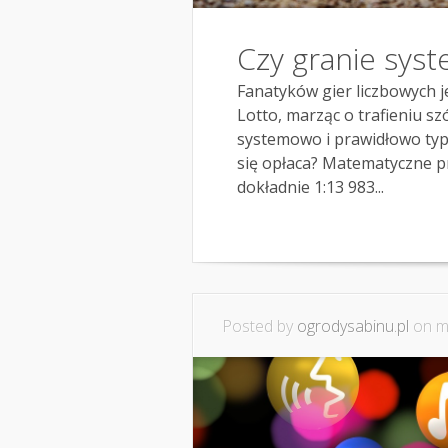
Czy granie syst
Fanatyków gier liczbowych j
Lotto, marząc o trafieniu sz
systemowo i prawidłowo typ
się opłaca? Matematyczne p
dokładnie 1:13 983...
Posted by
ogrodysabinu.pl
on ma