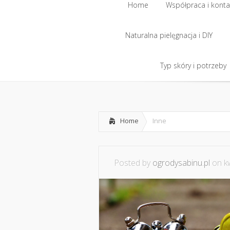
Home
Współpraca i konta
Naturalna pielęgnacja i DIY
Home
Współpraca i konta
Naturalna pielęgnacja i DIY
Typ skóry i potrzeby
Typ skóry i potrzeby
Home
Inne
Posted by
ogrodysabinu.pl
on kw