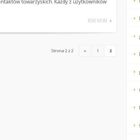
ontaktów towarzyskich. Każdy z użytkowników
READ MORE
Strona 2 z 2
«
1
2