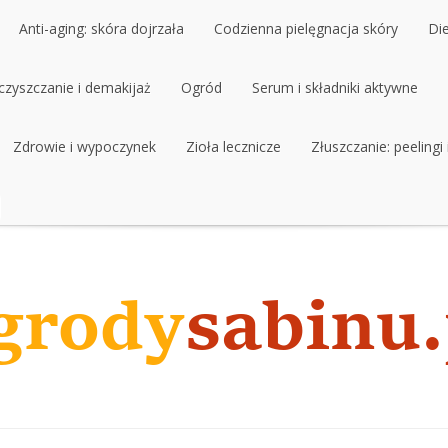
Anti-aging: skóra dojrzała
Codzienna pielęgnacja skóry
Di
czyszczanie i demakijaż
Anti-aging: skóra dojrzała
Ogród
Codzienna pielęgnacja skóry
Serum i składniki aktywne
Di
czyszczanie i demakijaż
Zdrowie i wypoczynek
Ogród
Zioła lecznicze
Serum i składniki aktywne
Złuszczanie: peelingi
Zdrowie i wypoczynek
Zioła lecznicze
Złuszczanie: peelingi