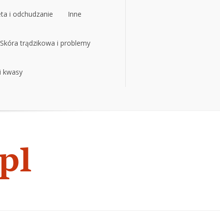
eta i odchudzanie
Inne
eta i odchudzanie
Skóra trądzikowa i problemy
Inne
 i kwasy
Skóra trądzikowa i problemy
 i kwasy