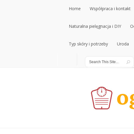
Home
Współpraca i kontakt
Home
Naturalna pielęgnacja i DIY
Współpraca i kontakt
O
Naturalna pielęgnacja i DIY
Typ skóry i potrzeby
Uroda
O
Typ skóry i potrzeby
Uroda