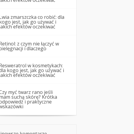
jakich efektów oczekiwać
Lwia zmarszczka co robić: dla
kogo jest, jak go używać i
jakich efektów oczekiwać
Retinol: z czym nie łączyć w
pielęgnacji i dlaczego
Resweratrol w kosmetykach:
dla kogo jest, jak go używać i
jakich efektów oczekiwać
Czy myć twarz rano jeśli
mam suchą skórę? Krótka
odpowiedź i praktyczne
wskazówki
jnowsze komentarze