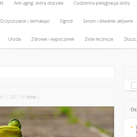
kt
Anti-aging: skóra dojrzała
Codzienna pielęgnacja skóry
kt
Oczyszczanie i demakijaż
Anti-aging: skóra dojrzała
Ogród
Codzienna pielęgnacja skóry
Serum i składniki aktywne
Oczyszczanie i demakijaż
Uroda
Zdrowie i wypoczynek
Ogród
Serum i składniki aktywne
Zioła lecznicze
Złuszcz
Uroda
Zdrowie i wypoczynek
Zioła lecznicze
Złuszcz
Sz
i 1, 2017 in
Inne
|
Os