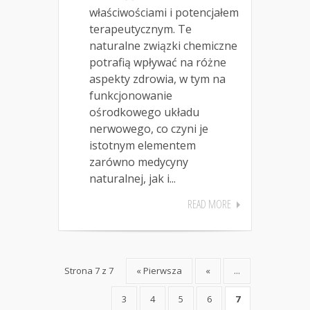
właściwościami i potencjałem
terapeutycznym. Te
naturalne związki chemiczne
potrafią wpływać na różne
aspekty zdrowia, w tym na
funkcjonowanie
ośrodkowego układu
nerwowego, co czyni je
istotnym elementem
zarówno medycyny
naturalnej, jak i...
READ MORE
Strona 7 z 7
« Pierwsza
«
...
3
4
5
6
7