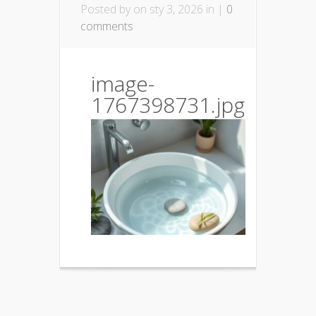
Posted by
on sty 3, 2026 in |
0
comments
image-
1767398731.jpg