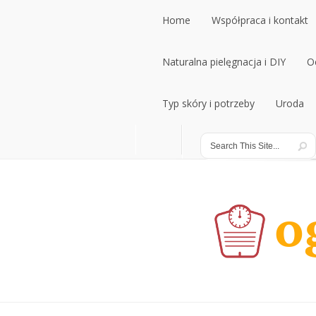
Home
Współpraca i kontakt
Home
Naturalna pielęgnacja i DIY
Współpraca i kontakt
O
Naturalna pielęgnacja i DIY
Typ skóry i potrzeby
Uroda
O
Typ skóry i potrzeby
Uroda