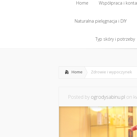
Home
Współpraca i konta
Naturalna pielęgnacja i DIY
Home
Współpraca i konta
Naturalna pielęgnacja i DIY
Typ skóry i potrzeby
Typ skóry i potrzeby
Home
Zdrowie i wypoczynek
Posted by
ogrodysabinu.pl
on kw