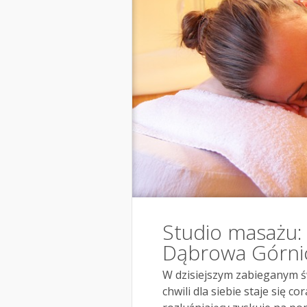
Studio masażu: 
Dąbrowa Górni
W dzisiejszym zabieganym św
chwili dla siebie staje się c