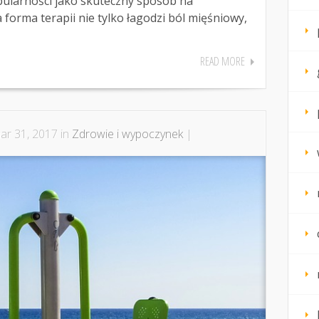
pularności jako skuteczny sposób na
 forma terapii nie tylko łagodzi ból mięśniowy,
READ MORE
r 31, 2017 in
Zdrowie i wypoczynek
|