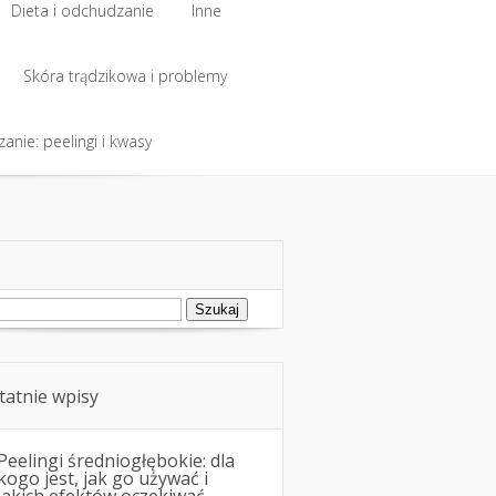
Dieta i odchudzanie
Inne
Dieta i odchudzanie
Skóra trądzikowa i problemy
Inne
anie: peelingi i kwasy
Skóra trądzikowa i problemy
anie: peelingi i kwasy
ukaj:
tatnie wpisy
Peelingi średniogłębokie: dla
kogo jest, jak go używać i