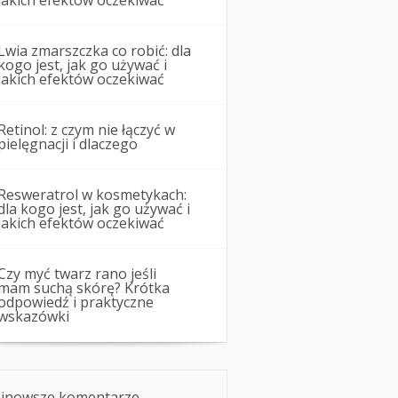
jakich efektów oczekiwać
Lwia zmarszczka co robić: dla
kogo jest, jak go używać i
jakich efektów oczekiwać
Retinol: z czym nie łączyć w
pielęgnacji i dlaczego
Resweratrol w kosmetykach:
dla kogo jest, jak go używać i
jakich efektów oczekiwać
Czy myć twarz rano jeśli
mam suchą skórę? Krótka
odpowiedź i praktyczne
wskazówki
jnowsze komentarze