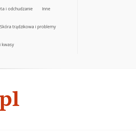
eta i odchudzanie
Inne
eta i odchudzanie
Skóra trądzikowa i problemy
Inne
 i kwasy
Skóra trądzikowa i problemy
 i kwasy