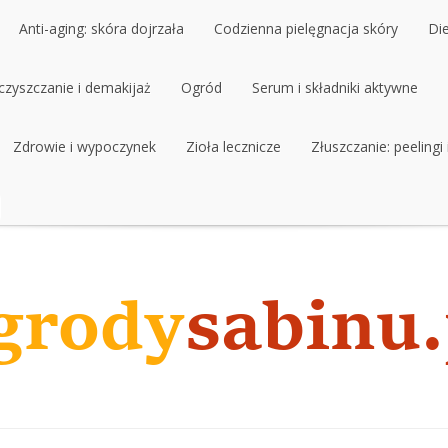
Anti-aging: skóra dojrzała
Codzienna pielęgnacja skóry
Di
czyszczanie i demakijaż
Anti-aging: skóra dojrzała
Ogród
Codzienna pielęgnacja skóry
Serum i składniki aktywne
Di
czyszczanie i demakijaż
Zdrowie i wypoczynek
Ogród
Zioła lecznicze
Serum i składniki aktywne
Złuszczanie: peelingi
Zdrowie i wypoczynek
Zioła lecznicze
Złuszczanie: peelingi