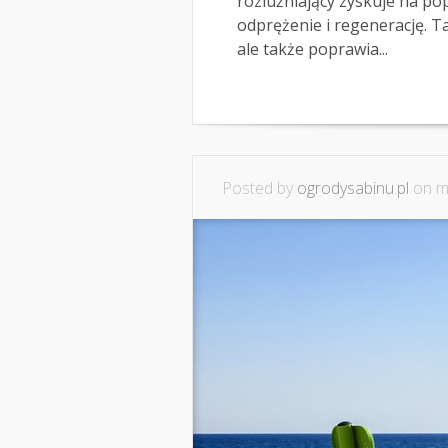
rozluźniający zyskuje na po
odprężenie i regenerację. Ta
ale także poprawia...
Posted by
ogrodysabinu.pl
on ma