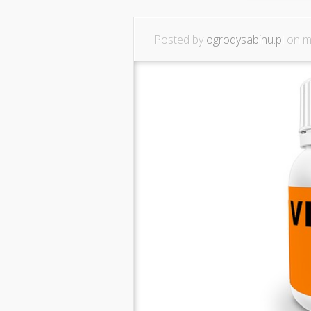
Posted by
ogrodysabinu.pl
on ma