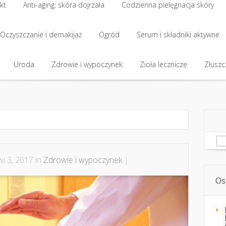
kt
Anti-aging: skóra dojrzała
Codzienna pielęgnacja skóry
kt
Oczyszczanie i demakijaż
Anti-aging: skóra dojrzała
Ogród
Codzienna pielęgnacja skóry
Serum i składniki aktywne
Oczyszczanie i demakijaż
Uroda
Zdrowie i wypoczynek
Ogród
Serum i składniki aktywne
Zioła lecznicze
Złuszcz
Uroda
Zdrowie i wypoczynek
Zioła lecznicze
Złuszcz
Sz
i 3, 2017 in
Zdrowie i wypoczynek
|
Os