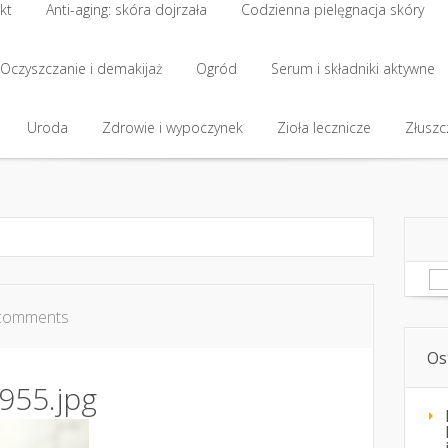
kt
Anti-aging: skóra dojrzała
Codzienna pielęgnacja skóry
kt
Oczyszczanie i demakijaż
Anti-aging: skóra dojrzała
Ogród
Codzienna pielęgnacja skóry
Serum i składniki aktywne
Oczyszczanie i demakijaż
Uroda
Zdrowie i wypoczynek
Ogród
Serum i składniki aktywne
Zioła lecznicze
Złuszcz
Uroda
Zdrowie i wypoczynek
Zioła lecznicze
Złuszcz
Sz
comments
Os
955.jpg