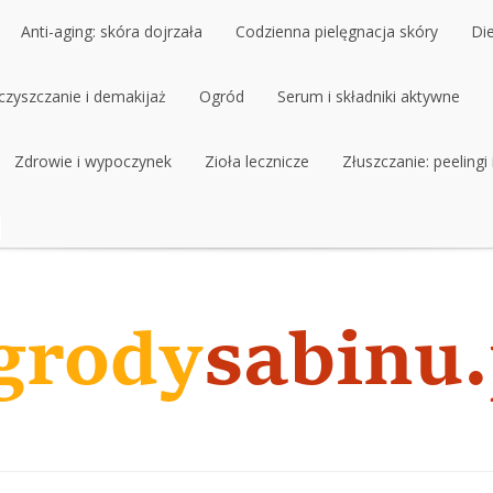
Anti-aging: skóra dojrzała
Codzienna pielęgnacja skóry
Di
czyszczanie i demakijaż
Anti-aging: skóra dojrzała
Ogród
Codzienna pielęgnacja skóry
Serum i składniki aktywne
Di
czyszczanie i demakijaż
Zdrowie i wypoczynek
Ogród
Zioła lecznicze
Serum i składniki aktywne
Złuszczanie: peelingi
Zdrowie i wypoczynek
Zioła lecznicze
Złuszczanie: peelingi