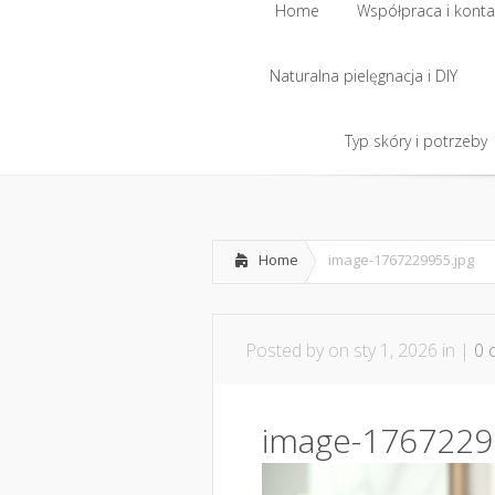
Home
Współpraca i konta
Naturalna pielęgnacja i DIY
Home
Współpraca i konta
Naturalna pielęgnacja i DIY
Typ skóry i potrzeby
Typ skóry i potrzeby
Home
image-1767229955.jpg
Posted by
on sty 1, 2026 in |
0 
image-1767229