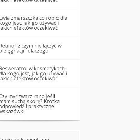
jakich efektów oczekiwać
Lwia zmarszczka co robić: dla
kogo jest, jak go używać i
jakich efektów oczekiwać
Retinol: z czym nie łączyć w
pielęgnacji i dlaczego
Resweratrol w kosmetykach:
dla kogo jest, jak go używać i
jakich efektów oczekiwać
Czy myć twarz rano jeśli
mam suchą skórę? Krótka
odpowiedź i praktyczne
wskazówki
jnowsze komentarze