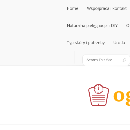
Home
Współpraca i kontakt
Home
Naturalna pielęgnacja i DIY
Współpraca i kontakt
O
Naturalna pielęgnacja i DIY
Typ skóry i potrzeby
Uroda
O
Typ skóry i potrzeby
Uroda