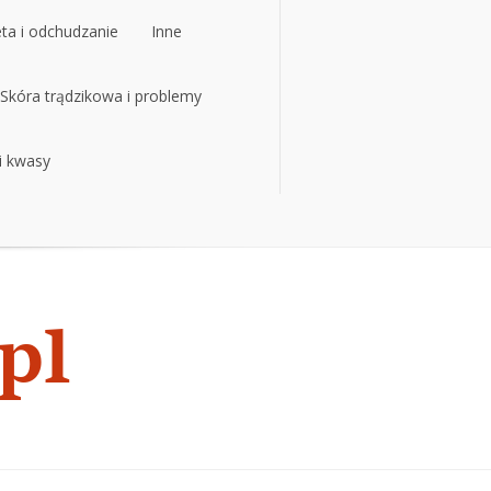
eta i odchudzanie
Inne
eta i odchudzanie
Skóra trądzikowa i problemy
Inne
 i kwasy
Skóra trądzikowa i problemy
 i kwasy