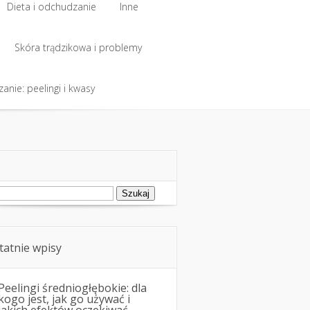
Dieta i odchudzanie
Inne
Dieta i odchudzanie
Skóra trądzikowa i problemy
Inne
anie: peelingi i kwasy
Skóra trądzikowa i problemy
anie: peelingi i kwasy
ukaj:
tatnie wpisy
Peelingi średniogłębokie: dla
kogo jest, jak go używać i